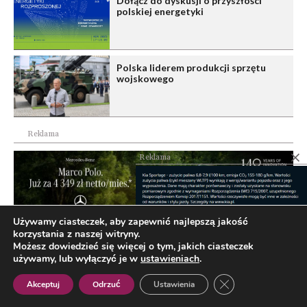
Dołącz do dyskusji o przyszłości
polskiej energetyki
Polska liderem produkcji sprzętu
wojskowego
Reklama
Reklama
Używamy ciasteczek, aby zapewnić najlepszą jakość
korzystania z naszej witryny.
Możesz dowiedzieć się więcej o tym, jakich ciasteczek
używamy, lub wyłączyć je w
ustawieniach
.
Zamknij panel pow
Akceptuj
Odrzuć
Ustawienia
Polish