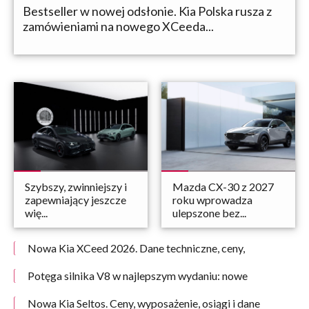
Bestseller w nowej odsłonie. Kia Polska rusza z
zamówieniami na nowego XCeeda...
Szybszy, zwinniejszy i
Mazda CX-30 z 2027
zapewniający jeszcze
roku wprowadza
wię...
ulepszone bez...
Nowa Kia XCeed 2026. Dane techniczne, ceny,
wyposażenie
Potęga silnika V8 w najlepszym wydaniu: nowe
Mercedesy-AMG GLE 63 S 4MATIC+ oraz GLS 63
4MATIC+
Nowa Kia Seltos. Ceny, wyposażenie, osiągi i dane