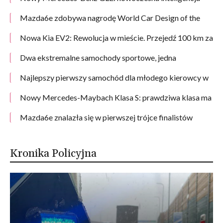
spotyka się z imponującą wydajnością
Mazda6e zdobywa nagrodę World Car Design of the
Year 2026
Nowa Kia EV2: Rewolucja w mieście. Przejedź 100 km za
7 zł!
Dwa ekstremalne samochody sportowe, jedna
platforma: Mercedes-AMG zapowiada nowe GT3 oraz
Black Series
Najlepszy pierwszy samochód dla młodego kierowcy w
2026 roku. Bezpieczne modele Kia dla początkujących
Nowy Mercedes-Maybach Klasa S: prawdziwa klasa ma
głębię
Mazda6e znalazła się w pierwszej trójce finalistów
konkursu World Car Design of the Year 2026
Kronika Policyjna