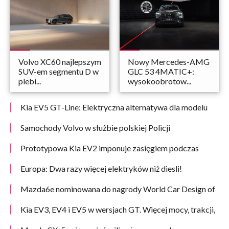
Volvo XC60 najlepszym
Nowy Mercedes-AMG
SUV-em segmentu D w
GLC 53 4MATIC+:
plebi...
wysokoobrotow...
Kia EV5 GT-Line: Elektryczna alternatywa dla modelu
Sportage. Test, opinie i dane techniczne
Samochody Volvo w służbie polskiej Policji
Prototypowa Kia EV2 imponuje zasięgiem podczas
największego na świecie testu aut elektrycznych w
warunkach zimowych
Europa: Dwa razy więcej elektryków niż diesli!
Mazda6e nominowana do nagrody World Car Design of
the Year 2026
Kia EV3, EV4 i EV5 w wersjach GT. Więcej mocy, trakcji,
dźwięku i emocji