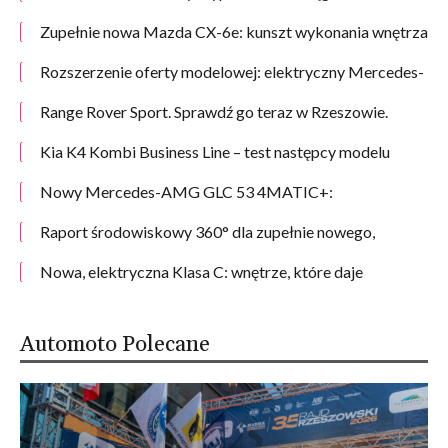
techniczne
Zupełnie nowa Mazda CX-6e: kunszt wykonania wnętrza
inspirowany japońskim dziedzictwem
Rozszerzenie oferty modelowej: elektryczny Mercedes-
Benz GLC dostępny w nowych wariantach
Range Rover Sport. Sprawdź go teraz w Rzeszowie.
Kia K4 Kombi Business Line – test następcy modelu
Ceed. Czy to najlepsze kombi dla rodziny i firmy?
Nowy Mercedes-AMG GLC 53 4MATIC+:
wysokoobrotowy, 6-cylindrowy silnik zapewnia jeszcze
lepszą dynamikę i więcej emocji
Raport środowiskowy 360° dla zupełnie nowego,
elektrycznego GLB: o 21% mniej CO₂ w łańcuchu
dostaw i do 2,8 ton oszczędności CO₂ dla ogniw
Nowa, elektryczna Klasa C: wnętrze, które daje
akumulatorowych
wytchnienie
Automoto Polecane