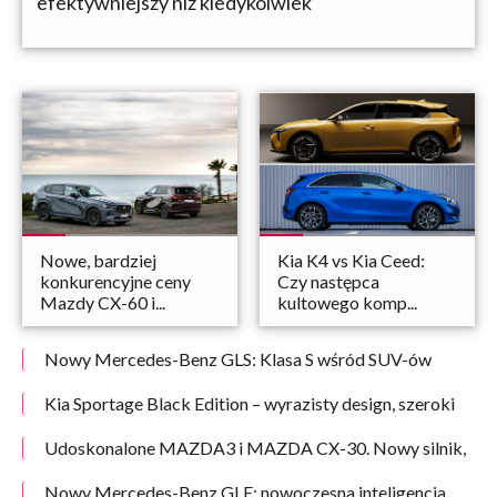
efektywniejszy niż kiedykolwiek
Nowe, bardziej
Kia K4 vs Kia Ceed:
konkurencyjne ceny
Czy następca
Mazdy CX-60 i...
kultowego komp...
Nowy Mercedes-Benz GLS: Klasa S wśród SUV-ów
definiuje komfort na nowo
Kia Sportage Black Edition – wyrazisty design, szeroki
wybór układów napędowych i wyposażenie o wartości
12 tys. zł w cenie 7 tys. zł
Udoskonalone MAZDA3 i MAZDA CX-30. Nowy silnik,
większy wybór i bardziej atrakcyjne ceny.
Nowy Mercedes-Benz GLE: nowoczesna inteligencja