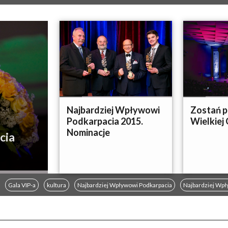
Najbardziej Wpływowi
Zostań p
Podkarpacia 2015.
Wielkiej 
Nominacje
cia
Gala VIP-a
kultura
Najbardziej Wpływowi Podkarpacia
Najbardziej Wpł