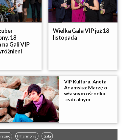
zuber
Wielka Gala VIP już 18
ny. 18
listopada
 na Gali VIP
yróżnieni
VIP Kultura. Aneta
Adamska: Marzę o
własnym ośrodku
teatralnym
Krsono
filharmonia
Gala