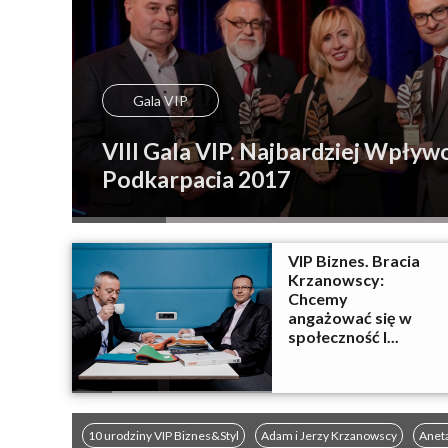
Gala VIP
VIII Gala VIP. Najbardziej Wpływ
Podkarpacia 2017
VIP Biznes. Bracia
Krzanowscy:
Chcemy
angażować się w
społeczność l...
10 urodziny VIP Biznes&Styl
Adam i Jerzy Krzanowscy
Anet