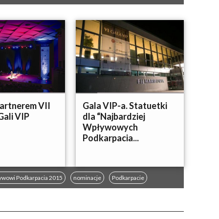
artnerem VII
Gala VIP-a. Statuetki
Gali VIP
dla “Najbardziej
Wpływowych
Podkarpacia...
ywowi Podkarpacia 2015
nominacje
Podkarpacie