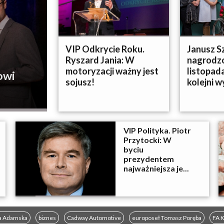
VIP Odkrycie Roku.
Janusz S
Ryszard Jania: W
nagrodzo
motoryzacji ważny jest
listopada
owi
sojusz!
kolejni w
VIP Polityka. Piotr
Przytocki: W
byciu
prezydentem
najważniejsza je...
a Adamska
biznes
Cadway Automotive
europoseł Tomasz Poręba
FA 