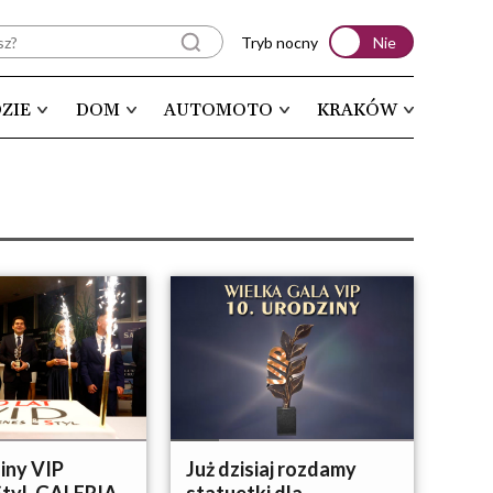
Tryb nocny
Nie
ZIE
DOM
AUTOMOTO
KRAKÓW
ziny VIP
Już dzisiaj rozdamy