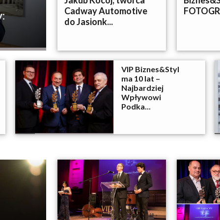
Jakub Kocój, twórca
Biznes&S
Cadway Automotive
FOTOGR
:
do Jasionk...
VIP Biznes&Styl
ma 10 lat –
Najbardziej
Wpływowi
Podka...