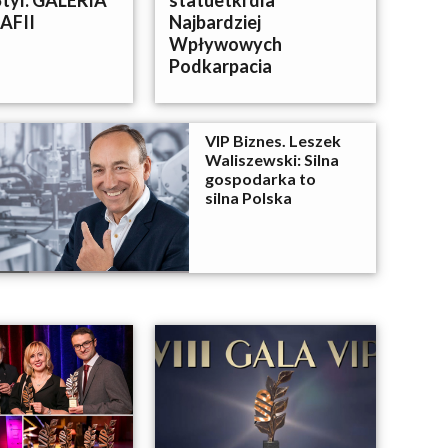
tyl. GALERIA
statuetki dla
AFII
Najbardziej
Wpływowych
Podkarpacia
VIP Biznes. Leszek
Waliszewski: Silna
gospodarka to
silna Polska