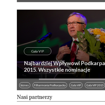
Gala Magazynu VIP Biznes&Styl
Gala VIP
Najbardziej Wpływowi Podkarpa
2015. Wszystkie nominacje
biznes
Filharmonia Podkarpacka
Gala VIP
Gala VIP 2015
Nasi partnerzy