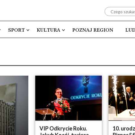
SPORT
KULTURA
POZNAJ REGION
LUD
VIP Odkrycie Roku.
10. urod