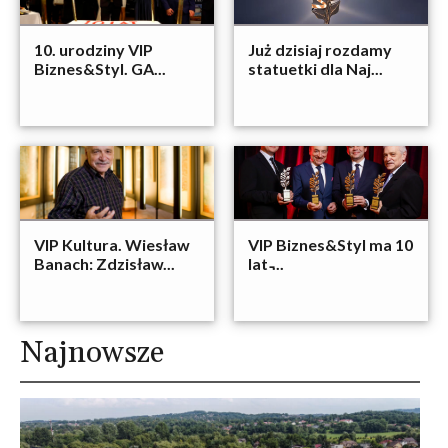
10. urodziny VIP
Już dzisiaj rozdamy
Biznes&Styl. GA...
statuetki dla Naj...
VIP Kultura. Wiesław
VIP Biznes&Styl ma 10
Banach: Zdzisław...
lat ̵...
Najnowsze