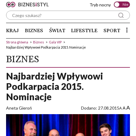
Tryb nocny
Nie
KRAJ
BIZNES
ŚWIAT
LIFESTYLE
SPORT
Strona główna
>
Biznes
>
Gala VIP
>
Najbardziej Wpływowi Podkarpacia 2015. Nominacje
BIZNES
Najbardziej Wpływowi
Podkarpacia 2015.
Nominacje
A
Aneta Gieroń
Dodano: 27.08.2015
A
A