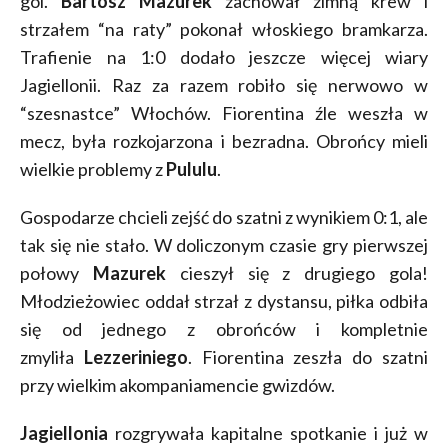
gol.
Bartosz Mazurek
zachował zimną krew i
strzałem “na raty” pokonał włoskiego bramkarza.
Trafienie na 1:0 dodało jeszcze więcej wiary
Jagiellonii. Raz za razem robiło się nerwowo w
“szesnastce” Włochów. Fiorentina źle weszła w
mecz, była rozkojarzona i bezradna. Obrońcy mieli
wielkie problemy z
Pululu
.
Gospodarze chcieli zejść do szatni z wynikiem 0:1, ale
tak się nie stało. W doliczonym czasie gry pierwszej
połowy
Mazurek
cieszył się z drugiego gola!
Młodzieżowiec oddał strzał z dystansu, piłka odbiła
się od jednego z obrońców i kompletnie
zmyliła
Lezzeriniego
. Fiorentina zeszła do szatni
przy wielkim akompaniamencie gwizdów.
Jagiellonia
rozgrywała kapitalne spotkanie i już w