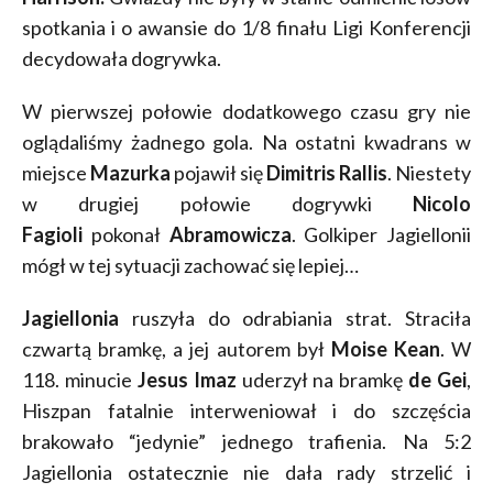
spotkania i o awansie do 1/8 finału Ligi Konferencji
decydowała dogrywka.
W pierwszej połowie dodatkowego czasu gry nie
oglądaliśmy żadnego gola. Na ostatni kwadrans w
miejsce
Mazurka
pojawił się
Dimitris Rallis
. Niestety
w drugiej połowie dogrywki
Nicolo
Fagioli
pokonał
Abramowicza
. Golkiper Jagiellonii
mógł w tej sytuacji zachować się lepiej…
Jagiellonia
ruszyła do odrabiania strat. Straciła
czwartą bramkę, a jej autorem był
Moise Kean
. W
118. minucie
Jesus Imaz
uderzył na bramkę
de Gei
,
Hiszpan fatalnie interweniował i do szczęścia
brakowało “jedynie” jednego trafienia. Na 5:2
Jagiellonia ostatecznie nie dała rady strzelić i