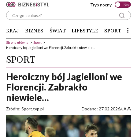
Tryb nocny
Nie
KRAJ
BIZNES
ŚWIAT
LIFESTYLE
SPORT
Strona główna
>
Sport
>
Heroiczny bój Jagielloni we Florencji. Zabrakło niewiele…
SPORT
Heroiczny bój Jagielloni we
Florencji. Zabrakło
niewiele…
A
Źródło: Sport.tvp.pl
Dodano: 27.02.2026
A
A