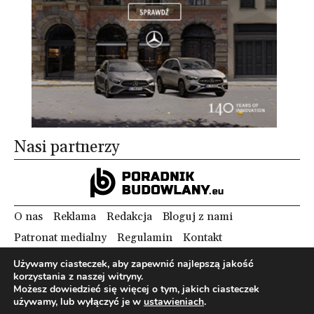
Nasi partnerzy
O nas
Reklama
Redakcja
Bloguj z nami
Patronat medialny
Regulamin
Kontakt
Używamy ciasteczek, aby zapewnić najlepszą jakość
korzystania z naszej witryny.
Copyright 2012 Biznes i Styl. Wszystkie prawa zastrzeżone.
Możesz dowiedzieć się więcej o tym, jakich ciasteczek
Polityka prywatności
Polityka cookies
używamy, lub wyłączyć je w
ustawieniach
.