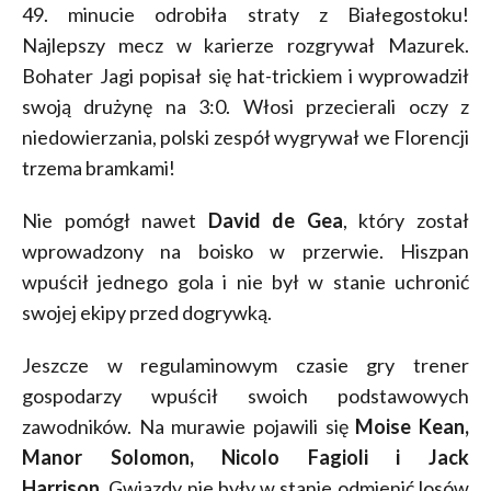
49. minucie odrobiła straty z Białegostoku!
Najlepszy mecz w karierze rozgrywał Mazurek.
Bohater Jagi popisał się hat-trickiem i wyprowadził
swoją drużynę na 3:0. Włosi przecierali oczy z
niedowierzania, polski zespół wygrywał we Florencji
trzema bramkami!
Nie pomógł nawet
David de Gea
, który został
wprowadzony na boisko w przerwie. Hiszpan
wpuścił jednego gola i nie był w stanie uchronić
swojej ekipy przed dogrywką.
Jeszcze w regulaminowym czasie gry trener
gospodarzy wpuścił swoich podstawowych
zawodników. Na murawie pojawili się
Moise Kean,
Manor Solomon, Nicolo Fagioli i Jack
Harrison.
Gwiazdy nie były w stanie odmienić losów