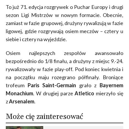
To już 71. edycja rozgrywek o Puchar Europy i drugi
sezon Ligi Mistrzów w nowym formacie. Obecnie,
zamiast w fazie grupowej, drużyny rywalizują w fazie
ligowej, gdzie rozgrywają osiem meczów – cztery u
siebie i cztery na wyjeździe.
Osiem najlepszych zespołów awansowało
bezpośrednio do 1/8 finału, a drużyny z miejsc 9.-24.
rywalizowały w fazie play-off. Pod koniec kwietnia i
na początku maju rozegrano półfinały. Broniące
trofeum
Paris Saint-Germain
grało z
Bayernem
Monachium
. W drugiej parze
Atletico
mierzyło się
z
Arsenalem
.
Może cię zainteresować