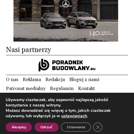
Nasi partnerzy
O nas
Reklama
Redakcja
Bloguj z nami
Patronat medialny
Regulamin
Kontakt
Używamy ciasteczek, aby zapewnić najlepszą jakość
korzystania z naszej witryny.
Copyright 2012 Biznes i Styl. Wszystkie prawa zastrzeżone.
Możesz dowiedzieć się więcej o tym, jakich ciasteczek
Polityka prywatności
Polityka cookies
używamy, lub wyłączyć je w
ustawieniach
.
Zamknij panel pow
Akceptuj
Odrzuć
Ustawienia
Polish