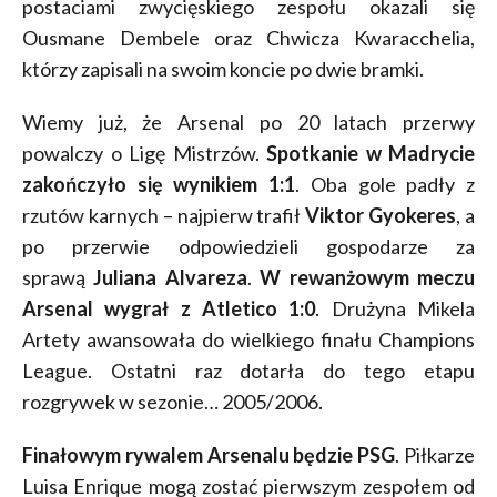
postaciami zwycięskiego zespołu okazali się
Ousmane Dembele oraz Chwicza Kwaracchelia,
którzy zapisali na swoim koncie po dwie bramki.
Wiemy już, że Arsenal po 20 latach przerwy
powalczy o Ligę Mistrzów.
Spotkanie w Madrycie
zakończyło się wynikiem 1:1
. Oba gole padły z
rzutów karnych – najpierw trafił
Viktor Gyokeres
, a
po przerwie odpowiedzieli gospodarze za
sprawą
Juliana Alvareza
.
W rewanżowym meczu
Arsenal wygrał z Atletico 1:0
. Drużyna Mikela
Artety awansowała do wielkiego finału Champions
League. Ostatni raz dotarła do tego etapu
rozgrywek w sezonie… 2005/2006.
Finałowym rywalem Arsenalu będzie PSG
. Piłkarze
Luisa Enrique mogą zostać pierwszym zespołem od