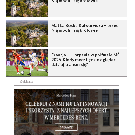
Nią modlili się królowie
Matka Boska Kalwaryjska – przed
Nią modlili się królowie
Francja – Hiszpania w półfinale MŚ
2026. Kiedy mecz i gdzie oglądać
dzisiaj transmisję?
Reklama