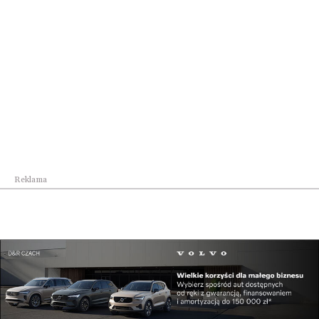
bezpłatne.
Szczegółowy program i aktualności dostępne na
stronie:
www.stadionkultury.pl
Udostępnij
Reklama
Reklama
Najpopularniejsze w dziale