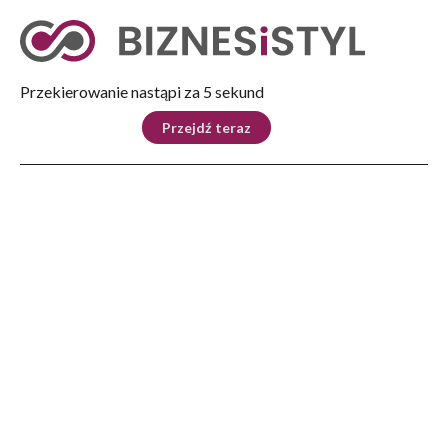
Tryb nocny
Nie
Przekierowanie nastąpi za 4 sekund
KRAJ
BIZNES
ŚWIAT
LIFESTYLE
SPORT
Przejdź teraz
Reklama
Strona główna
>
Kultura
>
Europejski Stadion Kultury 2026: odkrywamy line-up Koncertu Głównego
KULTURA
Europejski Stadion Kultury
2026: odkrywamy line-up