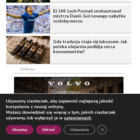
El. LM: Lech Poznań znokautował
mistrza Danii. Gol nowego nabytku
ozdobą meczu
Gdy tradycja staje się luksusem. Jak
polska olejarnia podbija serca
konsumentów?
Reklama
Używamy ciasteczek, aby zapewnić najlepszą jakość
korzystania z naszej witryny.
Możesz dowiedzieć się więcej o tym, jakich ciasteczek
używamy, lub wyłączyć je w
ustawieniach
.
Zamknij panel pow
Akceptuj
Odrzuć
Ustawienia
Polish