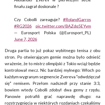
finału zagrał doskonale ?
Czy Cobolli zareaguje?
#RolandGarros
#RG2026
pic.twitter.com/BAZdq5EYvm
— Eurosport Polska (@Eurosport_PL)
June 7, 2026
Druga partia to już pokaz wybitnego tenisa z obu
stron. Po otwierającym gemie można było odnieść
wrażenie, że to mistrz olimpijski z Tokio wciąż będzie
kontrolował mecz. Nic bardziej mylnego: Włoch po
każdym wygranym segmencie Zvereva “odwdzięczał
się” remisem. Przełom nadszedł przy stanie 3:3,
bowiem wtedy Cobolli zdobył dwa gemy z rzędu.
Panowie potrafili grać naprawdę długo: na
rozstrzygnięcia w niektórych rozdaniach czekaliśmy