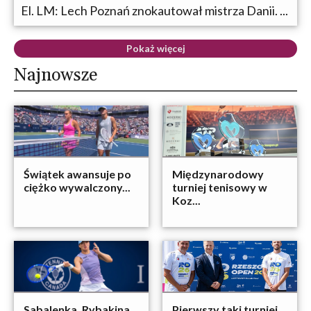
El. LM: Lech Poznań znokautował mistrza Danii. ...
Pokaż więcej
Najnowsze
Świątek awansuje po
Międzynarodowy
ciężko wywalczony...
turniej tenisowy w
Koz...
Sabalenka, Rybakina,
Pierwszy taki turniej