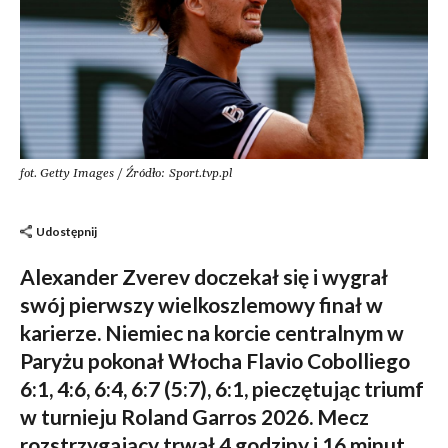
fot. Getty Images / Źródło: Sport.tvp.pl
Udostępnij
Alexander Zverev doczekał się i wygrał
swój pierwszy wielkoszlemowy finał w
karierze. Niemiec na korcie centralnym w
Paryżu pokonał Włocha Flavio Cobolliego
6:1, 4:6, 6:4, 6:7 (5:7), 6:1, pieczętując triumf
w turnieju Roland Garros 2026. Mecz
rozstrzygający trwał 4 godziny i 16 minut.