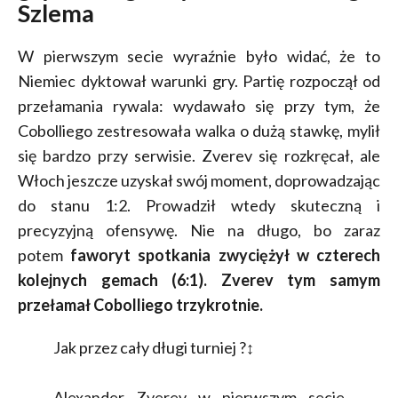
Szlema
W pierwszym secie wyraźnie było widać, że to
Niemiec dyktował warunki gry. Partię rozpoczął od
przełamania rywala: wydawało się przy tym, że
Cobolliego zestresowała walka o dużą stawkę, mylił
się bardzo przy serwisie. Zverev się rozkręcał, ale
Włoch jeszcze uzyskał swój moment, doprowadzając
do stanu 1:2. Prowadził wtedy skuteczną i
precyzyjną ofensywę. Nie na długo, bo zaraz
potem
faworyt spotkania zwyciężył w czterech
kolejnych gemach (6:1). Zverev tym samym
przełamał Cobolliego trzykrotnie.
Jak przez cały długi turniej ?‍↕️
Alexander Zverev w pierwszym secie