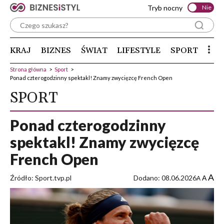
Tryb nocny
Nie
KRAJ
BIZNES
ŚWIAT
LIFESTYLE
SPORT
Strona główna
>
Sport
>
Ponad czterogodzinny spektakl! Znamy zwycięzcę French Open
SPORT
Ponad czterogodzinny
spektakl! Znamy zwycięzcę
French Open
A
Źródło: Sport.tvp.pl
Dodano: 08.06.2026
A
A