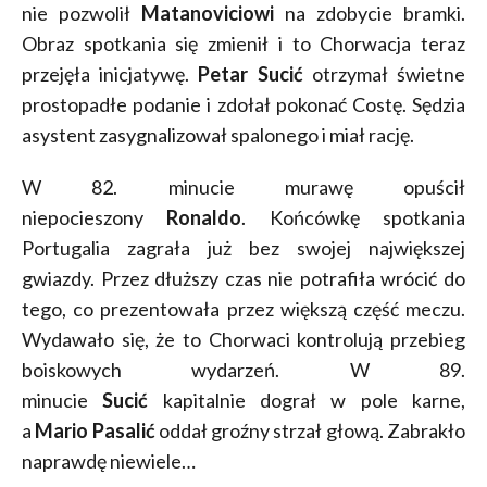
nie pozwolił
Matanoviciowi
na zdobycie bramki.
Obraz spotkania się zmienił i to Chorwacja teraz
przejęła inicjatywę.
Petar Sucić
otrzymał świetne
prostopadłe podanie i zdołał pokonać Costę. Sędzia
asystent zasygnalizował spalonego i miał rację.
W 82. minucie murawę opuścił
niepocieszony
Ronaldo
. Końcówkę spotkania
Portugalia zagrała już bez swojej największej
gwiazdy. Przez dłuższy czas nie potrafiła wrócić do
tego, co prezentowała przez większą część meczu.
Wydawało się, że to Chorwaci kontrolują przebieg
boiskowych wydarzeń. W 89.
minucie
Sucić
kapitalnie dograł w pole karne,
a
Mario Pasalić
oddał groźny strzał głową. Zabrakło
naprawdę niewiele…