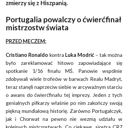
zmierzy się z Hiszpanią.
Portugalia powalczy o ćwierćfinał
mistrzostw świata
PRZED MECZEM:
Cristiano Ronaldo
kontra
Luka Modrić
– tak można
było zareklamować hitowo zapowiadające się
spotkanie 1/16 finału MŚ. Panowie wspólnie
zdobywali wiele trofeów w barwach Realu Madryt,
teraz stanęli naprzeciw siebie w arcyważnym starciu
o awans do ćwierćfinału tej imprezy. Jeden z tych
genialnych piłkarzy właśnie po nim zakończy swoją
piękną mundialową historię. Zarówno Portugalczyk,
jak i Chorwat na pewno nie wezmą udziału w
kolejnych mistrzostwach. Co ciekawe, siostra CR7