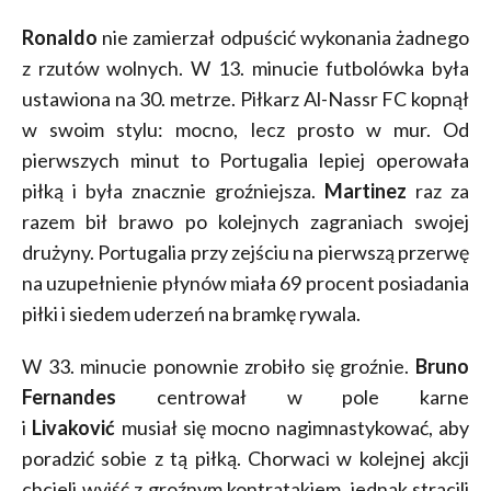
Ronaldo
nie zamierzał odpuścić wykonania żadnego
z rzutów wolnych. W 13. minucie futbolówka była
ustawiona na 30. metrze. Piłkarz Al-Nassr FC kopnął
w swoim stylu: mocno, lecz prosto w mur. Od
pierwszych minut to Portugalia lepiej operowała
piłką i była znacznie groźniejsza.
Martinez
raz za
razem bił brawo po kolejnych zagraniach swojej
drużyny. Portugalia przy zejściu na pierwszą przerwę
na uzupełnienie płynów miała 69 procent posiadania
piłki i siedem uderzeń na bramkę rywala.
W 33. minucie ponownie zrobiło się groźnie.
Bruno
Fernandes
centrował w pole karne
i
Livaković
musiał się mocno nagimnastykować, aby
poradzić sobie z tą piłką. Chorwaci w kolejnej akcji
chcieli wyjść z groźnym kontratakiem, jednak stracili