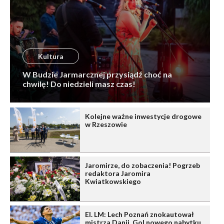
Kultura
W Budzie Jarmarcznej przysiądź choć na
chwilę! Do niedzieli masz czas!
Kolejne ważne inwestycje drogowe
w Rzeszowie
Jaromirze, do zobaczenia! Pogrzeb
redaktora Jaromira
Kwiatkowskiego
El. LM: Lech Poznań znokautował
mistrza Danii. Gol nowego nabytku