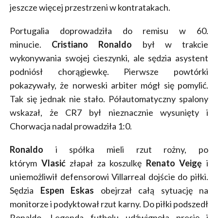
jeszcze więcej przestrzeni w kontratakach.
Portugalia doprowadziła do remisu w 60.
minucie.
Cristiano Ronaldo
był w trakcie
wykonywania swojej cieszynki, ale sędzia asystent
podniósł chorągiewkę. Pierwsze powtórki
pokazywały, że norweski arbiter mógł się pomylić.
Tak się jednak nie stało. Półautomatyczny spalony
wskazał, że CR7 był nieznacznie wysunięty i
Chorwacja nadal prowadziła 1:0.
Ronaldo
i spółka mieli rzut rożny, po
którym
Vlasić
złapał za koszulkę
Renato Veigę
i
uniemożliwił defensorowi Villarreal dojście do piłki.
Sędzia
Espen Eskas
obejrzał całą sytuację na
monitorze i podyktował rzut karny. Do piłki podszedł
Ronaldo. Legenda futbolu udźwignęła presję i