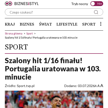
Tryb nocny
Nie
KRAJ
BIZNES
ŚWIAT
LIFESTYLE
SPORT
Strona główna
>
Sport
>
Szalony hit 1/16 finału! Portugalia uratowana w 103. minucie
SPORT
Szalony hit 1/16 finału!
Portugalia uratowana w 103.
minucie
A
Źródło: Sport.tvp.pl
Dodano: 03.07.2026
A
A