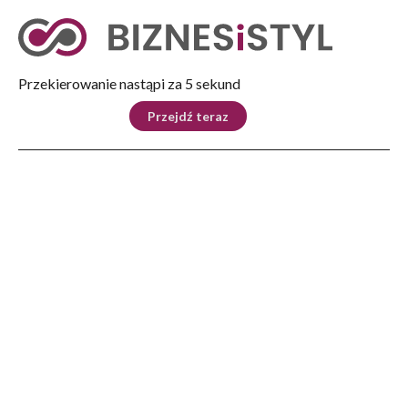
Tryb nocny
Nie
Przekierowanie nastąpi za 4 sekund
KRAJ
BIZNES
ŚWIAT
LIFESTYLE
SPORT
Przejdź teraz
Reklama
Strona główna
>
Świat
>
Wizyta marszałka w Brukseli
ŚWIAT
Wizyta marszałka w Brukseli
Źródło: SAMORZĄD
Dodano: 03.07.2026
WOJEWÓDZTWA
A