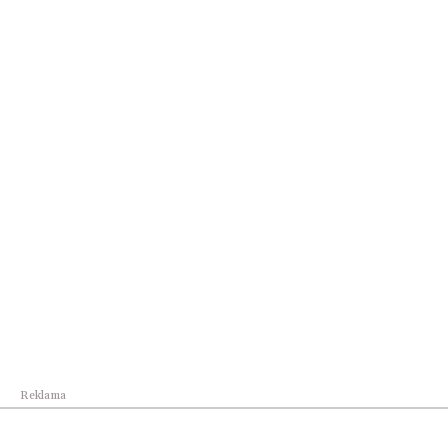
Świat
Debata o bezpieczeństwie wschodniej granicy na
...
Reklama
Świat