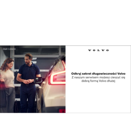
Polska gospodarzem pierwszych ćwiczeń
wojskowyc...
Świat
Centrum Europejskiej Agencji Kosmicznej
powstan...
Reklama