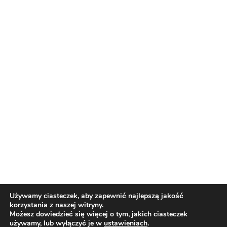
Nasi partnerzy
Reklama
O nas
Reklama
Redakcja
Bloguj z nami
Patronat medialny
Regulamin
Kontakt
Używamy ciasteczek, aby zapewnić najlepszą jakość
korzystania z naszej witryny.
Copyright 2012 Biznes i Styl. Wszystkie prawa zastrzeżone.
Możesz dowiedzieć się więcej o tym, jakich ciasteczek
Polityka prywatności
Polityka cookies
używamy, lub wyłączyć je w
ustawieniach
.