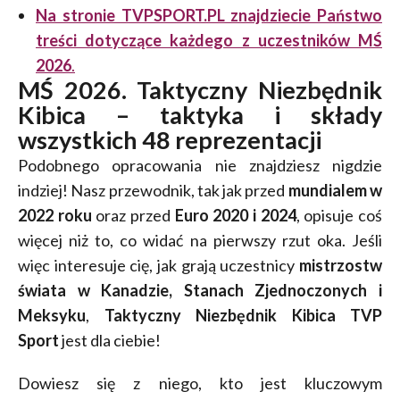
Na stronie TVPSPORT.PL znajdziecie Państwo
treści dotyczące każdego z uczestników MŚ
2026
.
MŚ 2026. Taktyczny Niezbędnik
Kibica – taktyka i składy
wszystkich 48 reprezentacji
Podobnego opracowania nie znajdziesz nigdzie
indziej! Nasz przewodnik, tak jak przed
mundialem w
2022 roku
oraz przed
Euro 2020 i 2024
, opisuje coś
więcej niż to, co widać na pierwszy rzut oka. Jeśli
więc interesuje cię, jak grają uczestnicy
mistrzostw
świata w Kanadzie, Stanach Zjednoczonych i
Meksyku
,
Taktyczny Niezbędnik Kibica TVP
Sport
jest dla ciebie!
Dowiesz się z niego, kto jest kluczowym