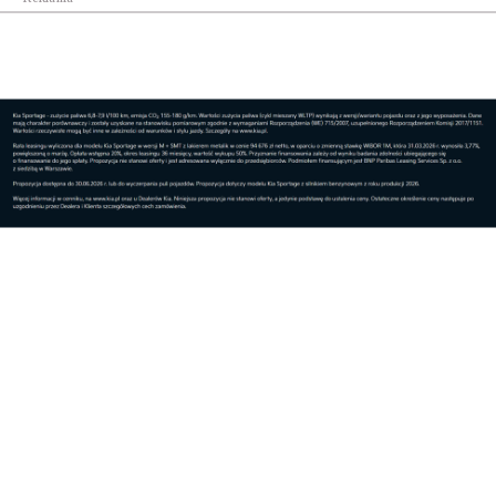
Lifestyle
„Live in Rzeszów” – cykl wakacyjnych koncertów
...
Pokaż więcej
Reklama
Najnowsze