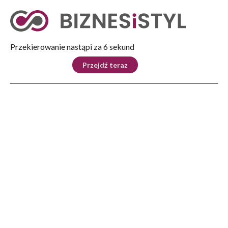
Tryb nocny
Nie
Przekierowanie nastąpi za 5 sekund
KRAJ
BIZNES
ŚWIAT
LIFESTYLE
SPORT
Przejdź teraz
Reklama
Strona główna
>
Lifestyle
>
Wakacyjna Akademia Kreatywności
LIFESTYLE
Wakacyjna Akademia
Kreatywności