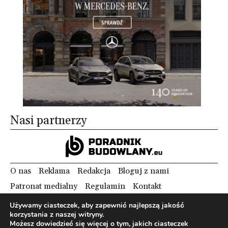
Nasi partnerzy
O nas
Reklama
Redakcja
Bloguj z nami
Patronat medialny
Regulamin
Kontakt
Używamy ciasteczek, aby zapewnić najlepszą jakość
korzystania z naszej witryny.
Copyright 2012 Biznes i Styl. Wszystkie prawa zastrzeżone.
Możesz dowiedzieć się więcej o tym, jakich ciasteczek
Polityka prywatności
Polityka cookies