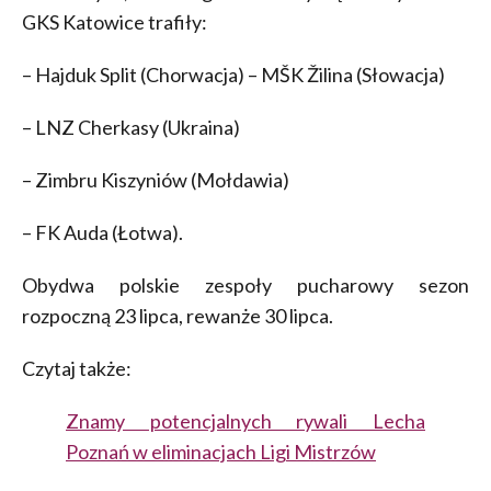
GKS Katowice trafiły:
– Hajduk Split (Chorwacja) – MŠK Žilina (Słowacja)
– LNZ Cherkasy (Ukraina)
– Zimbru Kiszyniów (Mołdawia)
– FK Auda (Łotwa).
Obydwa polskie zespoły pucharowy sezon
rozpoczną 23 lipca, rewanże 30 lipca.
Czytaj także:
Znamy potencjalnych rywali Lecha
Poznań w eliminacjach Ligi Mistrzów