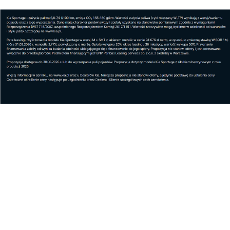
Wojewódzki Szpital w Przemyślu otwiera
zmoderni...
Biznes
BLIK – duma narodowa, z której każdego dn...