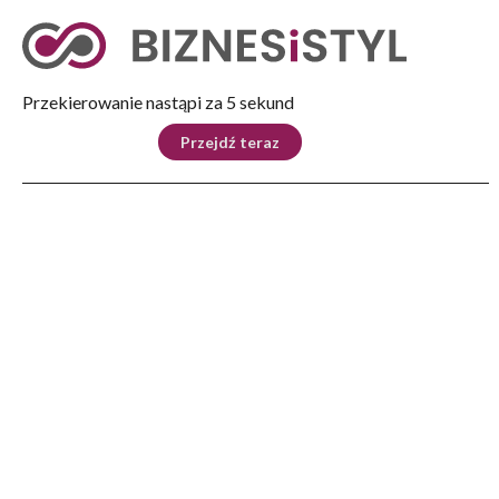
Tryb nocny
Nie
Przekierowanie nastąpi za 5 sekund
KRAJ
BIZNES
ŚWIAT
LIFESTYLE
SPORT
Przejdź teraz
Reklama
Strona główna
>
Biznes
>
Bezpieczne podróże z mObywatelem. Usługa Odyseusz już dostępna w aplikacji
BIZNES
Bezpieczne podróże z