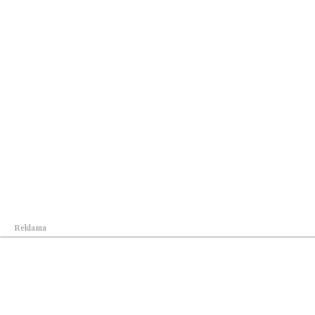
Najpopularniejsze w dziale
Reklama
Biznes