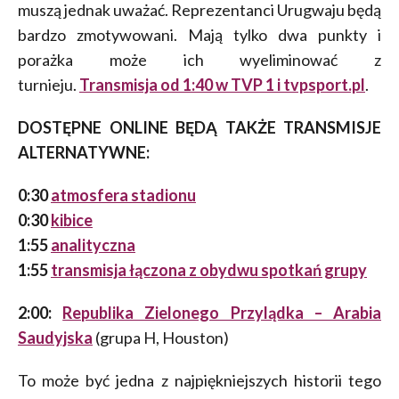
muszą jednak uważać. Reprezentanci Urugwaju będą
bardzo zmotywowani. Mają tylko dwa punkty i
porażka może ich wyeliminować z
turnieju.
Transmisja od 1:40 w TVP 1 i tvpsport.pl
.
DOSTĘPNE ONLINE BĘDĄ TAKŻE TRANSMISJE
ALTERNATYWNE:
0:30
atmosfera stadionu
0:30
kibice
1:55
analityczna
1:55
transmisja łączona z obydwu spotkań grupy
2:00:
Republika Zielonego Przylądka – Arabia
Saudyjska
(grupa H, Houston)
To może być jedna z najpiękniejszych historii tego