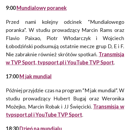
9:00
Mundialowy poranek
Przed nami kolejny odcinek “Mundialowego
poranka”. W studiu prowadzący Marcin Rams oraz
Flavio Paixao, Piotr Włodarczyk i Wojciech
Łobodziński podsumują ostatnie mecze grup D, E i F.
Nie zabraknie również skrótów spotkań.
Transmisja
w TVP Sport, tvpsport.pl i YouTube TVP Sport
.
17:00
M jak mundial
Później przyjdzie czas na program “M jak mundial”. W
studiu prowadzący Hubert Bugaj oraz Weronika
Możejko, Marcin Robak i JJ Święcicki.
Transmisja w
tvpsport.pl i YouTube TVP Sport
.
18:30
Dzień na mundialu