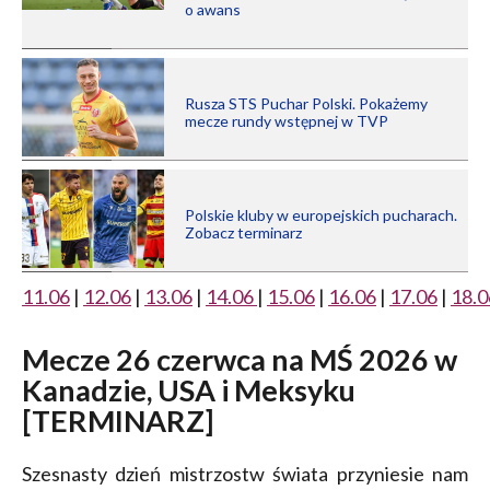
o awans
Rusza STS Puchar Polski. Pokażemy
mecze rundy wstępnej w TVP
Polskie kluby w europejskich pucharach.
Zobacz terminarz
11.06
|
12.06
|
13.06
|
14.06
|
15.06
|
16.06
|
17.06
|
18.0
Mecze 26 czerwca na MŚ 2026 w
Kanadzie, USA i Meksyku
[TERMINARZ]
Szesnasty dzień mistrzostw świata przyniesie nam