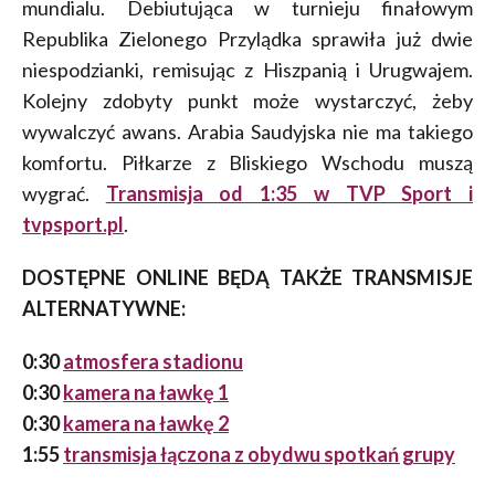
mundialu. Debiutująca w turnieju finałowym
Republika Zielonego Przylądka sprawiła już dwie
niespodzianki, remisując z Hiszpanią i Urugwajem.
Kolejny zdobyty punkt może wystarczyć, żeby
wywalczyć awans. Arabia Saudyjska nie ma takiego
komfortu. Piłkarze z Bliskiego Wschodu muszą
wygrać.
Transmisja od 1:35 w TVP Sport i
tvpsport.pl
.
DOSTĘPNE ONLINE BĘDĄ TAKŻE TRANSMISJE
ALTERNATYWNE:
0:30
atmosfera stadionu
0:30
kamera na ławkę 1
0:30
kamera na ławkę 2
1:55
transmisja łączona z obydwu spotkań grupy