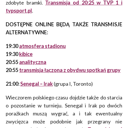
zdobyte bramki.
Transmisja od 20:25 w TVP 1 i
tvpsport.pl
.
DOSTĘPNE ONLINE BĘDĄ TAKŻE TRANSMISJE
ALTERNATYWNE:
19:30
atmosfera stadionu
19:30
kibice
20:55
analityczna
20:55
transmisja łączona z obydwu spotkań grupy
21:00:
Senegal – Irak
(grupa I, Toronto)
Wieczorem polskiego czasu dojdzie także do starcia
o pozostanie w turnieju. Senegal i Irak po dwóch
porażkach muszą wygrać, a i tak ewentualny
zwycięzca może podobnie jak przegrany nie