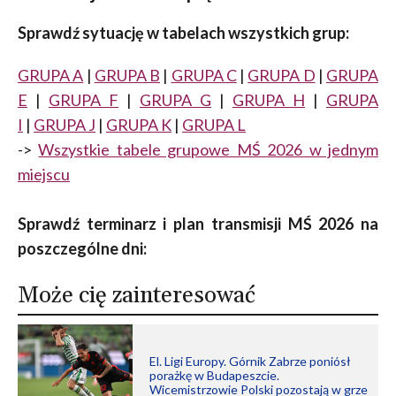
Sprawdź sytuację w tabelach wszystkich grup:
GRUPA A
|
GRUPA B
|
GRUPA C
|
GRUPA D
|
GRUPA
E
|
GRUPA F
|
GRUPA G
|
GRUPA H
|
GRUPA
I
|
GRUPA J
|
GRUPA K
|
GRUPA L
->
Wszystkie tabele grupowe MŚ 2026 w jednym
miejscu
Sprawdź terminarz i plan transmisji MŚ 2026 na
poszczególne dni:
Może cię zainteresować
El. Ligi Europy. Górnik Zabrze poniósł
porażkę w Budapeszcie.
Wicemistrzowie Polski pozostają w grze