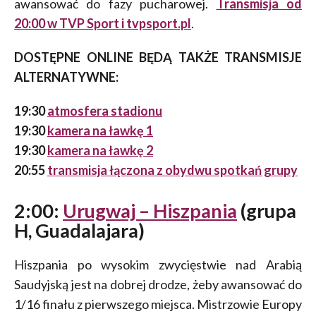
awansować do fazy pucharowej.
Transmisja od
20:00 w TVP Sport i tvpsport.pl
.
DOSTĘPNE ONLINE BĘDĄ TAKŻE TRANSMISJE
ALTERNATYWNE:
19:30
atmosfera stadionu
19:30
kamera na ławkę 1
19:30
kamera na ławkę 2
20:55
transmisja łączona z obydwu spotkań grupy
2:00:
Urugwaj – Hiszpania
(grupa
H, Guadalajara)
Hiszpania po wysokim zwycięstwie nad Arabią
Saudyjską jest na dobrej drodze, żeby awansować do
1/16 finału z pierwszego miejsca. Mistrzowie Europy