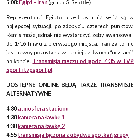
5:00:
Egipt – Iran
(grupa G, Seattle)
Reprezentanci Egiptu przed ostatnią serią są w
najlepszej sytuacji, po zdobyciu czterech punktów.
Remis może jednak nie wystarczyć, żeby awansowali
do 1/16 finału z pierwszego miejsca. Iran za to nie
jest pewny pozostania w turnieju z dwoma “oczkami”
na koncie.
Transmisja meczu od godz. 4:35 w TVP
Sport i tvpsport.pl
.
DOSTĘPNE ONLINE BĘDĄ TAKŻE TRANSMISJE
ALTERNATYWNE:
4:30
atmosfera stadion
u
4:30
kamera na ławkę 1
4:30
kamera na ławkę 2
4:55
transmisja łączona z obydwu spotkań grupy