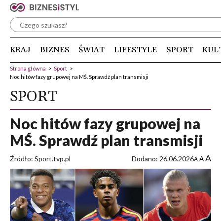
KRAJ
BIZNES
ŚWIAT
LIFESTYLE
SPORT
KUL
Strona główna
>
Sport
>
Noc hitów fazy grupowej na MŚ. Sprawdź plan transmisji
SPORT
Noc hitów fazy grupowej na
MŚ. Sprawdź plan transmisji
A
Źródło: Sport.tvp.pl
Dodano: 26.06.2026
A
A