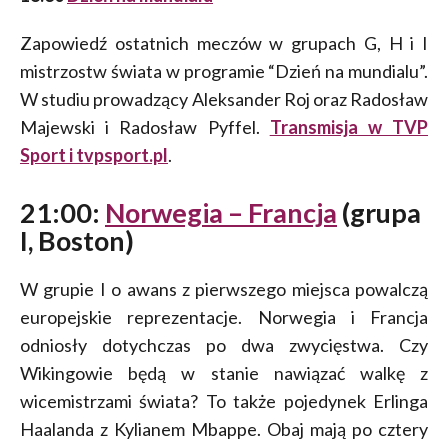
Zapowiedź ostatnich meczów w grupach G, H i I
mistrzostw świata w programie “Dzień na mundialu”.
W studiu prowadzący Aleksander Roj oraz Radosław
Majewski i Radosław Pyffel.
Transmisja w TVP
Sport i tvpsport.pl
.
21:00:
Norwegia – Francja
(grupa
I, Boston)
W grupie I o awans z pierwszego miejsca powalczą
europejskie reprezentacje. Norwegia i Francja
odniosły dotychczas po dwa zwycięstwa. Czy
Wikingowie będą w stanie nawiązać walkę z
wicemistrzami świata? To także pojedynek Erlinga
Haalanda z Kylianem Mbappe. Obaj mają po cztery