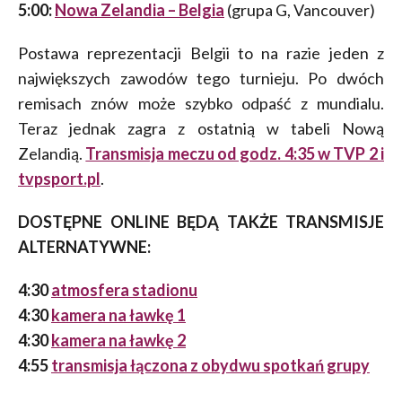
5:00:
Nowa Zelandia – Belgia
(grupa G, Vancouver)
Postawa reprezentacji Belgii to na razie jeden z
największych zawodów tego turnieju. Po dwóch
remisach znów może szybko odpaść z mundialu.
Teraz jednak zagra z ostatnią w tabeli Nową
Zelandią.
Transmisja meczu od godz. 4:35 w TVP 2 i
tvpsport.pl
.
DOSTĘPNE ONLINE BĘDĄ TAKŻE TRANSMISJE
ALTERNATYWNE:
4:30
atmosfera stadionu
4:30
kamera na ławkę 1
4:30
kamera na ławkę 2
4:55
transmisja łączona z obydwu spotkań grupy