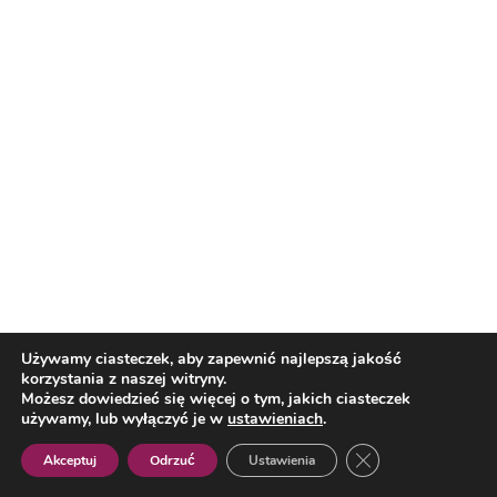
Open Mic Pitch II miejsce – Neurosnax
Open Mic Pitch I miejsce – Football Mat
Kategoria – CSF Junior
CSF Junior III miejsce – Symulator Prowadzenia
Przedsiębiorstwa BizSim
CSF Junior II miejsce – DeFocus,
Reklama
CSF Junior I miejsce – Office Menage
NAGRODA SPECJALNA
Używamy ciasteczek, aby zapewnić najlepszą jakość
korzystania z naszej witryny.
Możesz dowiedzieć się więcej o tym, jakich ciasteczek
Nagroda InCredibles Sebastiana Kulczyka –
Echo
używamy, lub wyłączyć je w
ustawieniach
.
Sense
Zamknij panel pow
Akceptuj
Odrzuć
Ustawienia
Polish
Fotografie Tadeusz Poźniak/RARR