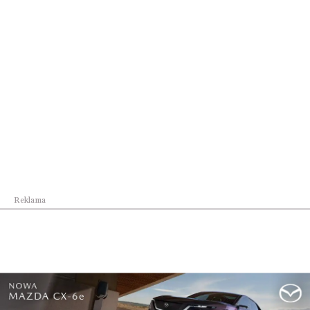
wykorzystujący technologię radarową oraz AI do
wykrywania upadków oraz analizy parametrów
życiowych, zaproszono do 10. edycji programu
mentoringowego InCredibles Sebastiana Kulczyka.
Firma przez rok będzie za darmo korzystać ze
wsparcia udzielanego przez polskich i zagranicznych
mentorów.
– To nagroda dla tych, którym nie jest wszystko jedno
z kim, jak i po co robi się biznes – powiedział Jarosław
Sroka, członek zarządu KI Next, koordynator
Reklama
InCredibles oraz przewodniczący Rady
Programowej CSF.
Podczas Carpathian Startup Fest 2026 nagrody
wręczono również w kategoriach: Idea Challenge,
Open Mic Pitch oraz CSF Junior.
W ramach Idea