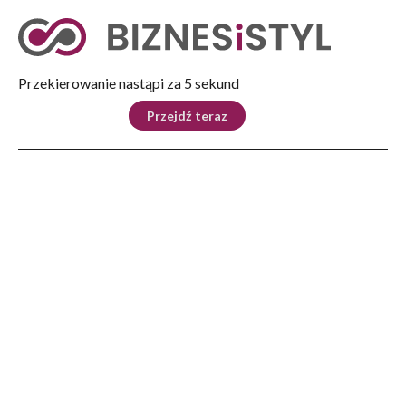
Tryb nocny
Nie
Przekierowanie nastąpi za 4 sekund
KRAJ
BIZNES
ŚWIAT
LIFESTYLE
SPORT
Przejdź teraz
Reklama
Strona główna
>
Biznes
>
Z Rzeszowa na globalne rynki. Zwycięzcy Carpathian Startup Fest 2026
BIZNES
Z Rzeszowa na globalne
rynki. Zwycięzcy Carpathian