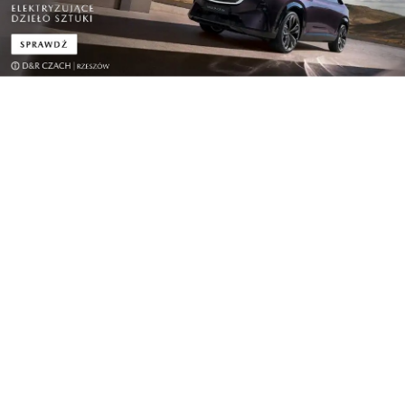
Challenge I miejsce zdobył projekt LightBone.
Startup, który skupia się na stworzeniu
nowoczesnego, wstrzykiwalnego biomateriału
kompozytowego przeznaczonego do leczenia
skomplikowanych złamań. II miejsce przypadło
DuoCare Kids – to innowacja rozwijająca
zaawansowane technologicznie rozwiązania
wspierające rodziców i opiekunów w dbaniu o
zdrowie najmłodszych dzieci. Wyróżniono też
FairwayOS, nowoczesną platformę typu SaaS
stworzoną z myślą o zarządzaniu turniejami, ligami
oraz wydarzeniami golfowymi, która zajęła III
miejsce.
Zwycięzcy Open Mic Pitch to: I miejsce Football
Mat, II miejsce Neurosnax oraz Tachyotec,