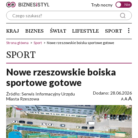
Tryb nocny
Nie
KRAJ
BIZNES
ŚWIAT
LIFESTYLE
SPORT
Strona główna
>
Sport
>
Nowe rzeszowskie boiska sportowe gotowe
SPORT
Nowe rzeszowskie boiska
sportowe gotowe
Dodano: 28.06.2026
Źródło: Serwis Informacyjny Urzędu
A
Miasta Rzeszowa
A
A