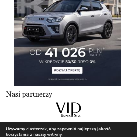
Nasi partnerzy
O nas
Reklama
Redakcja
Bloguj z nami
Używamy ciasteczek, aby zapewnić najlepszą jakość
Patronat medialny
Regulamin
Kontakt
korzystania z naszej witryny.