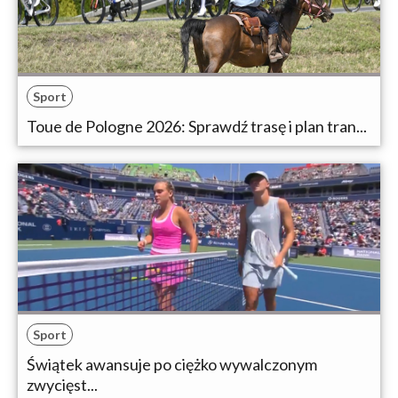
Sport
Toue de Pologne 2026: Sprawdź trasę i plan tran...
Sport
Świątek awansuje po ciężko wywalczonym
zwycięst...