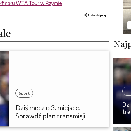
o finału WTA Tour w Rzymie
Udostępnij
ale
Najp
Sport
Dzi
Dziś mecz o 3. miejsce.
tra
Sprawdź plan transmisji