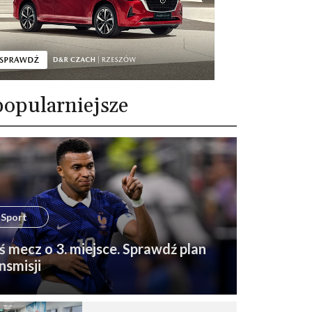
opularniejsze
Sport
ś mecz o 3. miejsce. Sprawdź plan
nsmisji