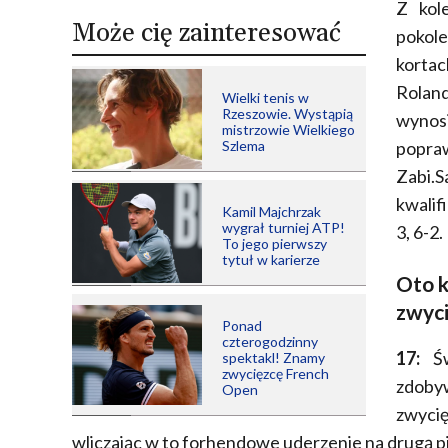
Z kol
Może cię zainteresować
pokole
korta
Rolan
Wielki tenis w
Rzeszowie. Wystąpią
wynos
mistrzowie Wielkiego
Szlema
popraw
Zabi.
kwalif
Kamil Majchrzak
wygrał turniej ATP!
3, 6-2.
To jego pierwszy
tytuł w karierze
Oto k
zwyci
Ponad
czterogodzinny
17:
Św
spektakl! Znamy
zwycięzcę French
zdoby
Open
zwycię
wliczając w to forhendowe uderzenie na drugą 