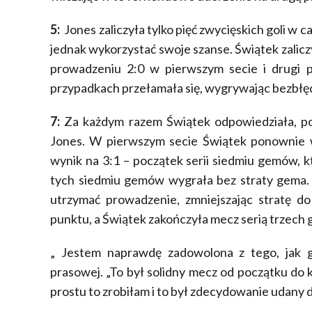
5:
Jones zaliczyła tylko pięć zwycięskich goli w c
jednak wykorzystać swoje szanse. Świątek zalic
prowadzeniu 2:0 w pierwszym secie i drugi 
przypadkach przełamała się, wygrywając bezbłę
7:
Za każdym razem Świątek odpowiedziała, p
Jones. W pierwszym secie Świątek ponownie 
wynik na 3:1 – początek serii siedmiu gemów, kt
tych siedmiu gemów wygrała bez straty gema. 
utrzymać prowadzenie, zmniejszając stratę d
punktu, a Świątek zakończyła mecz serią trzech
„ Jestem naprawdę zadowolona z tego, jak g
prasowej. „To był solidny mecz od początku do k
prostu to zrobiłam i to był zdecydowanie udany d