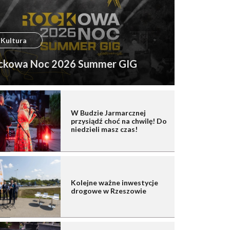
Kultura
ckowa Noc 2026 Summer GIG
W Budzie Jarmarcznej
przysiądź choć na chwilę! Do
niedzieli masz czas!
Kolejne ważne inwestycje
drogowe w Rzeszowie