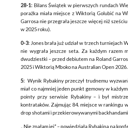
28-1:
Bilans Świątek w pierwszych rundach Wiel
porażka miała miejsce z Wiktorią Golubić na 
Garrosa nie przegrała jeszcze więcej niż sześci
w 2025 roku).
0-3:
Jones brała już udział w trzech turniejach W
nie wygrała jeszcze seta. Za każdym razem mi
dwudziestki – przed debiutem na Roland Garros
2025 i Wiktorią Mboko na Australian Open 2026.
5:
Wynik Rybakiny przeczył trudnemu wyzwaniu
miał co najmniej jeden punkt gemowy w każdym 
pointy przy serwisie Rybakiny – i był mistr
kontrataków. Zajmując 84. miejsce w rankingu 
drop shotami i przekierowywanymi backhandami
„ Nie znałam jej” – powiedziała Rybakina na konf