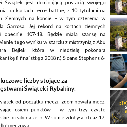
ei Świątek jest dominującą postacią swojego
nia na kortach terre battue, z 10 tytułami na
ch ziemnych na koncie – w tym czterema w
da Garrosa. Jej rekord na kortach ziemnych
i obecnie 107-18. Będzie miała szansę na
ienie tego wyniku w starciu z mistrzynią z Abu
Sara Bejlek, która w niedzielę pokonała
ikantkę (i finalistkę z 2018 r.) Sloane Stephens 6-
luczowe liczby stojące za
ęstwami Świątek i Rybakiny:
iątek od początku meczu zdominowała mecz,
wając osiem punktów – w tym trzy czyste
skie breaki na zero. W sumie zdobyła ich aż 17,
piłkę meczową.