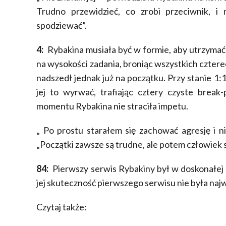
Trudno przewidzieć, co zrobi przeciwnik, i
spodziewać”.
4:
Rybakina musiała być w formie, aby utrzymać s
na wysokości zadania, broniąc wszystkich czter
nadszedł jednak już na początku. Przy stanie 1:
jej to wyrwać, trafiając cztery czyste break
momentu Rybakina nie straciła impetu.
„ Po prostu starałem się zachować agresję i n
„Początki zawsze są trudne, ale potem człowiek się
84:
Pierwszy serwis Rybakiny był w doskonałej 
jej skuteczność pierwszego serwisu nie była najw
Czytaj także: