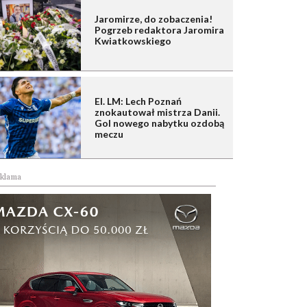
Jaromirze, do zobaczenia!
Pogrzeb redaktora Jaromira
Kwiatkowskiego
El. LM: Lech Poznań
znokautował mistrza Danii.
Gol nowego nabytku ozdobą
meczu
klama