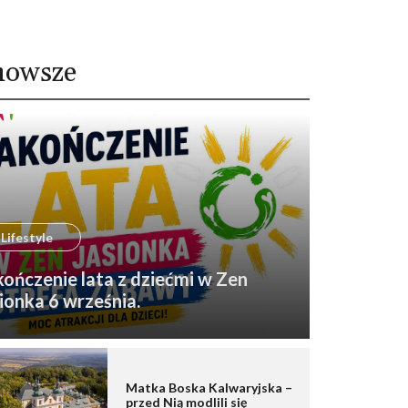
nowsze
Lifestyle
ończenie lata z dziećmi w Zen
ionka 6 września.
Matka Boska Kalwaryjska –
przed Nią modlili się