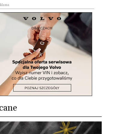
klama
cane