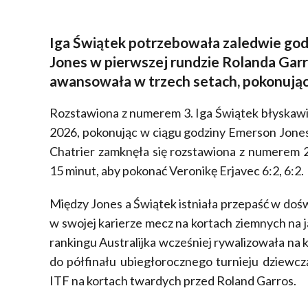
Iga Świątek potrzebowała zaledwie godz
Jones w pierwszej rundzie Rolanda Garr
awansowała w trzech setach, pokonując
Rozstawiona z numerem 3. Iga Świątek błyskawi
2026, pokonując w ciągu godziny Emerson Jones, 
Chatrier zamknęła się rozstawiona z numerem 2
15 minut, aby pokonać Veronikę Erjavec 6:2, 6:2.
Między Jones a Świątek istniała przepaść w doś
w swojej karierze mecz na kortach ziemnych na 
rankingu Australijka wcześniej rywalizowała na 
do półfinału ubiegłorocznego turnieju dziewczą
ITF na kortach twardych przed Roland Garros.