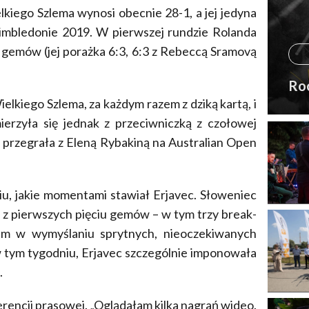
kiego Szlema wynosi obecnie 28-1, a jej jedyna
Wimbledonie 2019. W pierwszej rundzie Rolanda
u gemów (jej porażka 6:3, 6:3 z Rebeccą Sramovą
Ro
ielkiego Szlema, za każdym razem z dziką kartą, i
erzyła się jednak z przeciwniczką z czołowej
 przegrała z Eleną Rybakiną na Australian Open
, jakie momentami stawiał Erjavec. Słoweniec
z pierwszych pięciu gemów – w tym trzy break-
zem w wymyślaniu sprytnych, nieoczekiwanych
w tym tygodniu, Erjavec szczególnie imponowała
.
erencji prasowej. „Oglądałam kilka nagrań wideo.