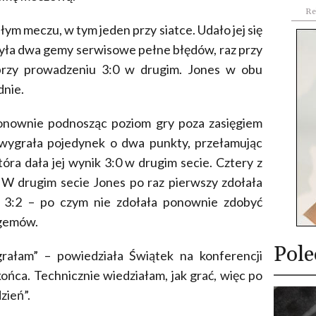
Re
ałym meczu, w tym jeden przy siatce. Udało jej się
zyła dwa gemy serwisowe pełne błędów, raz przy
przy prowadzeniu 3:0 w drugim. Jones w obu
dnie.
onownie podnosząc poziom gry poza zasięgiem
wygrała pojedynek o dwa punkty, przełamując
óra dała jej wynik 3:0 w drugim secie. Cztery z
W drugim secie Jones po raz pierwszy zdołała
o 3:2 – po czym nie zdołała ponownie zdobyć
 gemów.
Pole
rałam” – powiedziała Świątek na konferencji
ońca. Technicznie wiedziałam, jak grać, więc po
zień”.