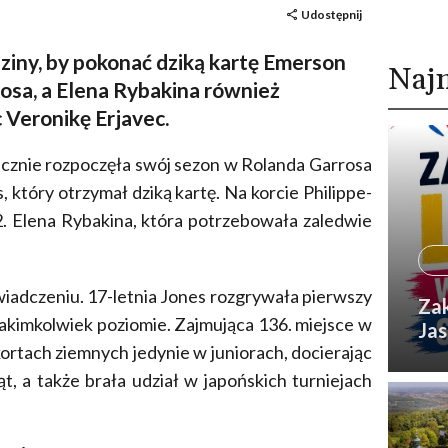
Udostępnij
iny, by pokonać dziką kartę Emerson
Naj
osa, a Elena Rybakina również
 Veronikę Erjavec.
cznie rozpoczęła swój sezon w Rolanda Garrosa
który otrzymał dziką kartę. Na korcie Philippe-
. Elena Rybakina, która potrzebowała zaledwie
wiadczeniu. 17-letnia Jones rozgrywała pierwszy
Zak
jakimkolwiek poziomie. Zajmująca 136. miejsce w
Jas
kortach ziemnych jedynie w juniorach, docierając
t, a także brała udział w japońskich turniejach