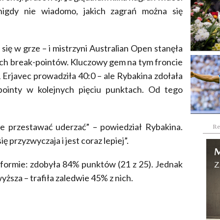
 nigdy nie wiadomo, jakich zagrań można się
ię w grze – i mistrzyni Australian Open stanęła
ech break-pointów. Kluczowy gem na tym froncie
1 Erjavec prowadziła 40:0 – ale Rybakina zdołała
-pointy w kolejnych pięciu punktach. Od tego
ie przestawać uderzać” – powiedział Rybakina.
Re
 przyzwyczaja i jest coraz lepiej”.
formie: zdobyła 84% punktów (21 z 25). Jednak
yższa – trafiła zaledwie 45% z nich.