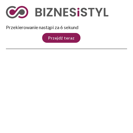
Tryb nocny
Nie
Przekierowanie nastąpi za 5 sekund
KRAJ
BIZNES
ŚWIAT
LIFESTYLE
SPORT
Przejdź teraz
Reklama
Strona główna
>
Kultura
>
Jonas Kaufmann w finale festiwalu. Światowy tenor po raz pierwszy w Polsce
KULTURA
Jonas Kaufmann w finale