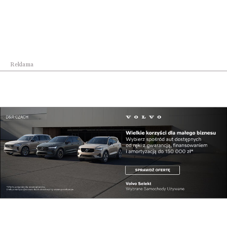
kontynuuje...
Reklama
Kultura
W Budzie Jarmarcznej przysiądź choć na chwilę! ...