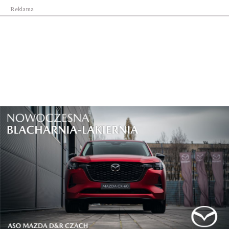
Reklama
Lifestyle
Informacja dla mieszkańców Miasta Rzeszowa
Lifestyle
Rozmowy o przyszłości Portu Lotniczego
Rzeszów-...