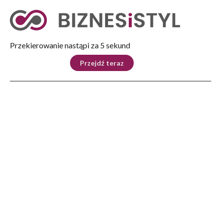
Tryb nocny
Nie
Przekierowanie nastąpi za 4 sekund
KRAJ
BIZNES
ŚWIAT
LIFESTYLE
SPORT
Przejdź teraz
Reklama
Strona główna
>
Lifestyle
>
Ćwierć wieku Uniwersytetu Rzeszowskiego
LIFESTYLE
Ćwierć wieku Uniwersytetu
Rzeszowskiego