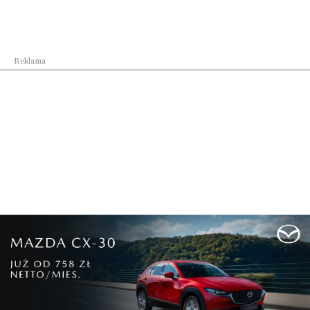
Reklama
Automoto
Mazda MX-5 2027: Stworzona dla czystej radości
...
Automoto