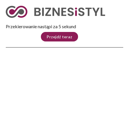
Tryb nocny
Nie
Przekierowanie nastąpi za 5 sekund
KRAJ
BIZNES
ŚWIAT
LIFESTYLE
SPORT
Przejdź teraz
Reklama
Strona główna
>
Automoto
>
Autoryzowany Serwis Blacharsko-Lakierniczy D&R Czach – nowoczesne
centrum napraw w Rudnej Małej koło Rzeszowa
AUTOMOTO
Autoryzowany Serwis