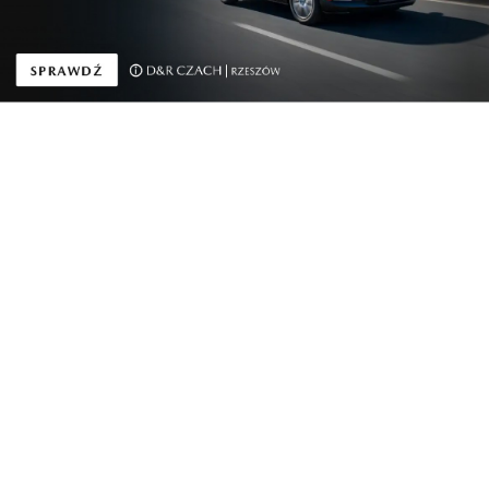
Trzecia nagroda za bezpieczeństwo dla zupełnie
...
Automoto
Bestseller w nowej odsłonie. Kia Polska rusza z...