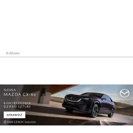
Najpopularniejsze w dziale
Reklama
Lifestyle
Rozmowy o przyszłości Portu Lotniczego
Rzeszów-...