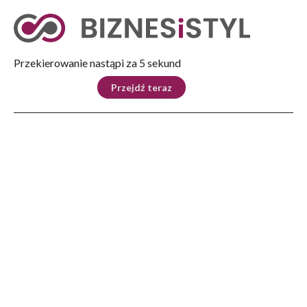
Tryb nocny
Nie
Przekierowanie nastąpi za 5 sekund
KRAJ
BIZNES
ŚWIAT
LIFESTYLE
SPORT
Przejdź teraz
Reklama
Strona główna
>
Lifestyle
>
Strategiczny most na Stobnicy otwarty
LIFESTYLE
Strategiczny most na
Stobnicy otwarty