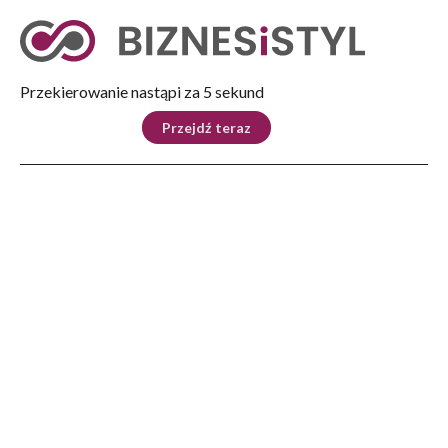
Tryb nocny
Nie
Przekierowanie nastąpi za 5 sekund
KRAJ
BIZNES
ŚWIAT
LIFESTYLE
SPORT
Przejdź teraz
Reklama
Strona główna
>
Lifestyle
>
Deadzone travel, czyli podróż tam gdzie nie ma zasięgu
LIFESTYLE
Deadzone travel, czyli podróż
tam gdzie nie ma zasięgu