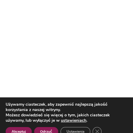
Nasi partnerzy
Reklama
O nas
Reklama
Redakcja
Bloguj z nami
Patronat medialny
Regulamin
Kontakt
Używamy ciasteczek, aby zapewnić najlepszą jakość
korzystania z naszej witryny.
Copyright 2012 Biznes i Styl. Wszystkie prawa zastrzeżone.
Możesz dowiedzieć się więcej o tym, jakich ciasteczek
Polityka prywatności
Polityka cookies
używamy, lub wyłączyć je w
ustawieniach
.
Zamknij panel pow
Akceptuj
Odrzuć
Ustawienia