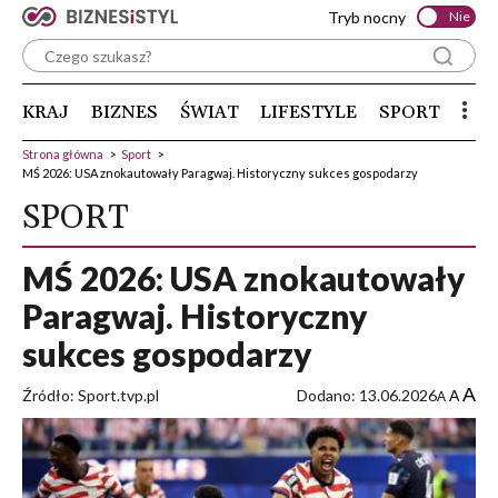
Tryb nocny
Nie
KRAJ
BIZNES
ŚWIAT
LIFESTYLE
SPORT
Strona główna
>
Sport
>
MŚ 2026: USA znokautowały Paragwaj. Historyczny sukces gospodarzy
SPORT
MŚ 2026: USA znokautowały
Paragwaj. Historyczny
sukces gospodarzy
A
Źródło: Sport.tvp.pl
Dodano: 13.06.2026
A
A