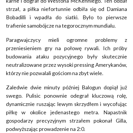
karne i dograł do Westona McKenniego. Ten oddał
strzał, a piłka niefortunnie odbiła się od Damiana
Bobadilli i wpadła do siatki. Było to pierwsze
trafienie samobójcze na tegorocznym mundialu.
Paragwajczycy mieli ogromne problemy z
przeniesieniem gry na połowę rywali. Ich próby
budowania ataku pozycyjnego były skutecznie
neutralizowane przez wysoki pressing Amerykanów,
którzy nie pozwalali gościom na zbyt wiele.
Zaledwie dwie minuty później Balogun dopiął już
swego. Pulisic ponownie odegrał kluczową rolę,
dynamicznie ruszając lewym skrzydłem i wycofując
piłkę w okolice jedenastego metra. Napastnik
gospodarzy precyzyjnym strzałem pokonał Gilla,
podwyższając prowadzenie na 2:0.