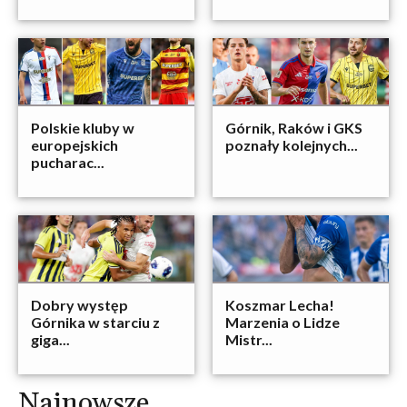
Polskie kluby w
Górnik, Raków i GKS
europejskich
poznały kolejnych...
pucharac...
Dobry występ
Koszmar Lecha!
Górnika w starciu z
Marzenia o Lidze
giga...
Mistr...
Najnowsze