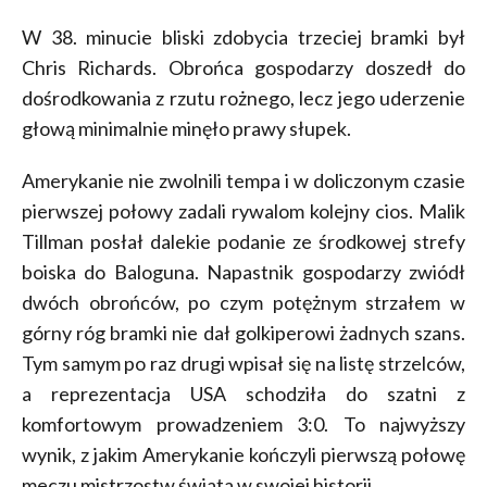
W 38. minucie bliski zdobycia trzeciej bramki był
Chris Richards. Obrońca gospodarzy doszedł do
dośrodkowania z rzutu rożnego, lecz jego uderzenie
głową minimalnie minęło prawy słupek.
Amerykanie nie zwolnili tempa i w doliczonym czasie
pierwszej połowy zadali rywalom kolejny cios. Malik
Tillman posłał dalekie podanie ze środkowej strefy
boiska do Baloguna. Napastnik gospodarzy zwiódł
dwóch obrońców, po czym potężnym strzałem w
górny róg bramki nie dał golkiperowi żadnych szans.
Tym samym po raz drugi wpisał się na listę strzelców,
a reprezentacja USA schodziła do szatni z
komfortowym prowadzeniem 3:0. To najwyższy
wynik, z jakim Amerykanie kończyli pierwszą połowę
meczu mistrzostw świata w swojej historii.