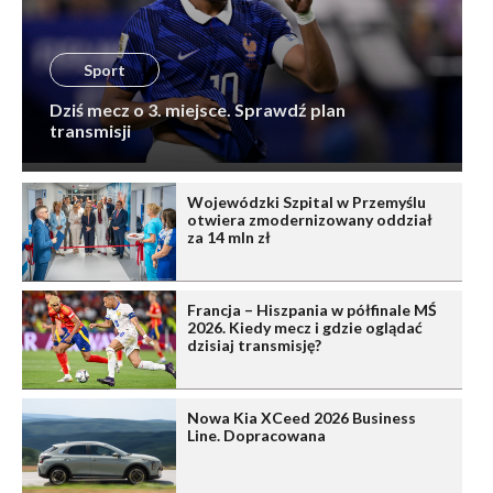
Sport
Dziś mecz o 3. miejsce. Sprawdź plan
transmisji
Wojewódzki Szpital w Przemyślu
otwiera zmodernizowany oddział
za 14 mln zł
Francja – Hiszpania w półfinale MŚ
2026. Kiedy mecz i gdzie oglądać
dzisiaj transmisję?
Nowa Kia XCeed 2026 Business
Line. Dopracowana