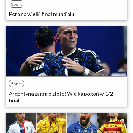
Sport
Pora na wielki finał mundialu!
Sport
Argentyna zagra o złoto! Wielka pogoń w 1/2
finału