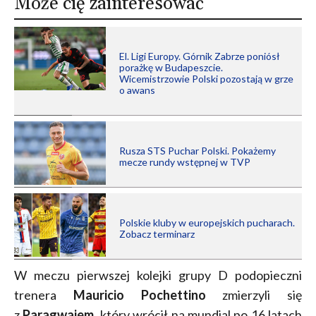
Może cię zainteresować
El. Ligi Europy. Górnik Zabrze poniósł
porażkę w Budapeszcie.
Wicemistrzowie Polski pozostają w grze
o awans
Rusza STS Puchar Polski. Pokażemy
mecze rundy wstępnej w TVP
Polskie kluby w europejskich pucharach.
Zobacz terminarz
W meczu pierwszej kolejki grupy D podopieczni
trenera
Mauricio Pochettino
zmierzyli się
z
Paragwajem
, który wrócił na mundial po 16 latach