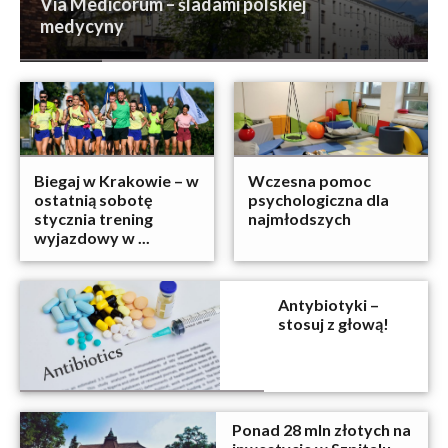
Via Medicorum – śladami polskiej
medycyny
Biegaj w Krakowie – w
Wczesna pomoc
ostatnią sobotę
psychologiczna dla
stycznia trening
najmłodszych
wyjazdowy w ...
Antybiotyki –
stosuj z głową!
Ponad 28 mln złotych na