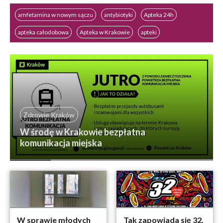
amfetamina w nowym sączu
antybiotyki
Apteka 24h
apteka całodobowa
Apteka w Krakowie
apteki
Auditorium Maximum
Babińskiego
basen
Basen kryty
Zdrowie Kraków
W środę w Krakowie bezpłatna
komunikacja miejska
W sprawie młodych
Tak zapowiada się 32.