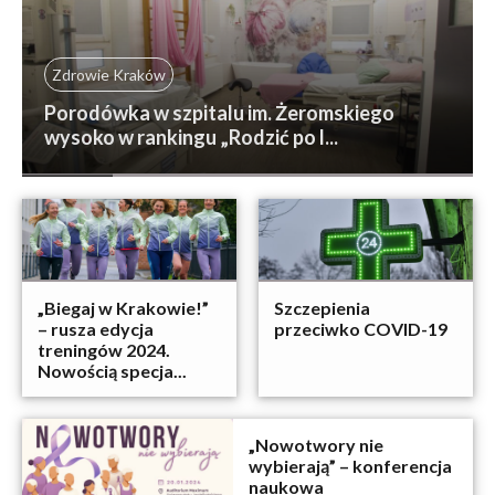
Zdrowie Kraków
Porodówka w szpitalu im. Żeromskiego
wysoko w rankingu „Rodzić po l...
„Biegaj w Krakowie!”
Szczepienia
– rusza edycja
przeciwko COVID-19
treningów 2024.
Nowością specja...
„Nowotwory nie
wybierają” – konferencja
naukowa