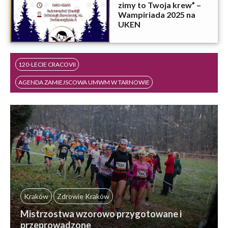
zimy to Twoja krew” –
Wampiriada 2025 na
UKEN
120-LECIE CRACOVII
AGENDA ZAMIEJSCOWA UMWM W TARNOWIE
#akcja charytatywna
AMIR AL-AMMAR
basen
bezpieczeństwo
bieganie
#bieganie
BRANŻOWE CENTRUM UMIEJĘTNOŚCI
BRANŻOWE CENTRUM UMIEJĘTNOŚCI W DZIEDZINIE TECHNIKA
MASAŻU
Kraków
Zdrowie Kraków
Mistrzostwa wzorowo przygotowane i
przeprowadzone