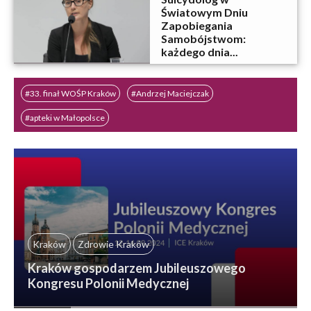
Światowym Dniu
Zapobiegania
Samobójstwom:
każdego dnia...
#33. finał WOŚP Kraków
#Andrzej Maciejczak
#apteki w Małopolsce
#atak hakerski na Szpital MSWiA w Krakowie
#badania
#badania Kraków
BARBARA PRYMAKOWSKA
bezpłatne badania
#Bezpłatne badania Ktraków
#bezpłatne badania lekarskie
Kraków
Zdrowie Kraków
Kraków gospodarzem Jubileuszowego
Kongresu Polonii Medycznej