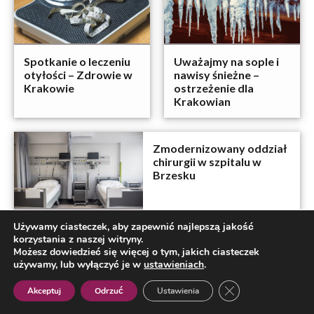
Spotkanie o leczeniu
Uważajmy na sople i
otyłości – Zdrowie w
nawisy śnieżne –
Krakowie
ostrzeżenie dla
Krakowian
Zmodernizowany oddział
chirurgii w szpitalu w
Brzesku
Używamy ciasteczek, aby zapewnić najlepszą jakość
19. Krakowski Bieg
korzystania z naszej witryny.
Sylwestrowy: zmiana
Możesz dowiedzieć się więcej o tym, jakich ciasteczek
opłaty startowej
używamy, lub wyłączyć je w
ustawieniach
.
Zamknij panel pow
Akceptuj
Odrzuć
Ustawienia
Polish