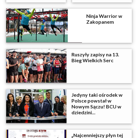
Ninja Warrior w
Zakopanem
Ruszyły zapisy na 13.
Bieg Wielkich Serc
Jedyny taki ośrodek w
Polsce powstał w
Nowym Sączu! BCU w
dziedzini...
„Najcenniejszy płyn tej