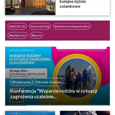
kolejne tężnie
solankowe
#ABORCJA
Andrzej Kulig
#Anemianerkopochodna
#badajmocz
#burze
#Centrum Pierwszej Pomocy Psychologicznej w Krakowie
#chorenerki
#chorobyrzadkie
Chrzanów
csr
Wydarzenia
Zdrowie Kraków
Konferencja “Wsparcie rodziny w sytuacji
zagrożenia uzależnie...