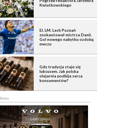
Pogrzeb redaktora Jaromira
Kwiatkowskiego
El. LM: Lech Poznań
znokautował mistrza Danii.
Gol nowego nabytku ozdobą
meczu
Gdy tradycja staje się
luksusem. Jak polska
olejarnia podbija serca
konsumentów?
klama