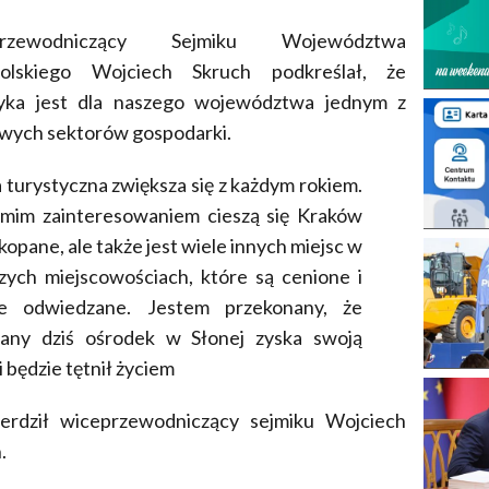
przewodniczący Sejmiku Województwa
olskiego Wojciech Skruch podkreślał, że
tyka jest dla naszego województwa jednym z
wych sektorów gospodarki.
 turystyczna zwiększa się z każdym rokiem.
ymim zainteresowaniem cieszą się Kraków
kopane, ale także jest wiele innych miejsc w
zych miejscowościach, które są cenione i
ie odwiedzane. Jestem przekonany, że
rany dziś ośrodek w Słonej zyska swoją
i będzie tętnił życiem
ierdził wiceprzewodniczący sejmiku Wojciech
.