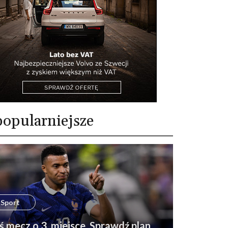
opularniejsze
Sport
ś mecz o 3. miejsce. Sprawdź plan