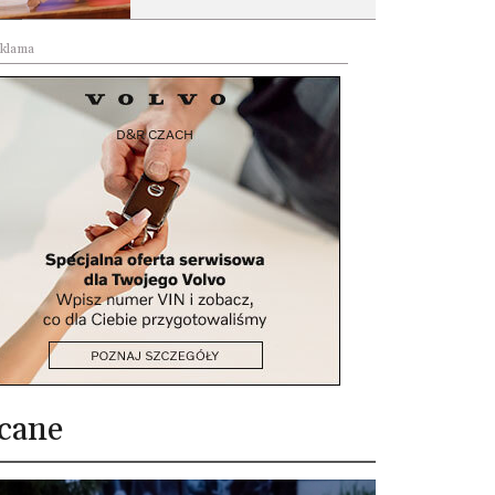
klama
cane