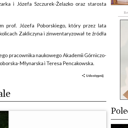
rka i Józefa Szczurek-Żelazko oraz starosta
Re
m prof. Józefa Poborskiego, który przez lata
olicach Zakliczyna i zinwentaryzował te źródła
niego pracownika naukowego Akademii Górniczo-
 Poborska-Młynarska i Teresa Pencakowska.
Udostępnij
ale
Pole