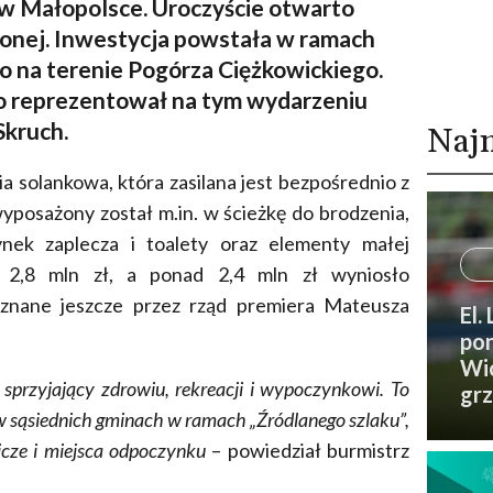
 w Małopolsce. Uroczyście otwarto
łonej. Inwestycja powstała w ramach
go na terenie Pogórza Ciężkowickiego.
 reprezentował na tym wydarzeniu
Skruch.
Naj
a solankowa, która zasilana jest bezpośrednio z
yposażony został m.in. w ścieżkę do brodzenia,
ynek zaplecza i toalety oraz elementy małej
ło 2,8 mln zł, a ponad 2,4 mln zł wyniosło
yznane jeszcze przez rząd premiera Mateusza
El.
pon
Wic
 sprzyjający zdrowiu, rekreacji i wypoczynkowi. To
grz
w sąsiednich gminach w ramach „Źródlanego szlaku”,
nicze i miejsca odpoczynku
– powiedział burmistrz