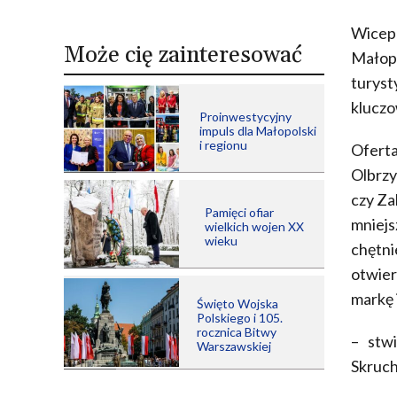
Wice
Może cię zainteresować
Małop
turys
kluczo
Proinwestycyjny
impuls dla Małopolski
i regionu
Oferta
Olbrz
czy Za
Pamięci ofiar
mniejs
wielkich wojen XX
wieku
chętn
otwie
markę 
Święto Wojska
Polskiego i 105.
rocznica Bitwy
– stw
Warszawskiej
Skruch