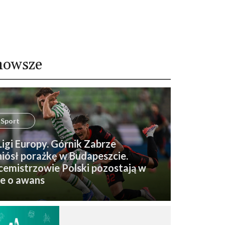
nowsze
Sport
 Ligi Europy. Górnik Zabrze
iósł porażkę w Budapeszcie.
emistrzowie Polski pozostają w
e o awans