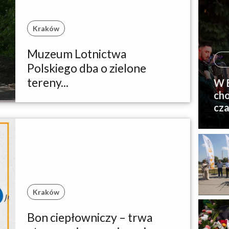
Kraków
Muzeum Lotnictwa
Polskiego dba o zielone
tereny...
W B
cho
cza
Kraków
Bon ciepłowniczy – trwa