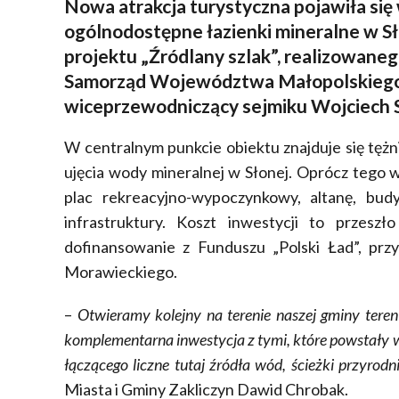
Nowa atrakcja turystyczna pojawiła się
ogólnodostępne łazienki mineralne w S
projektu „Źródlany szlak”, realizowane
Samorząd Województwa Małopolskiego
wiceprzewodniczący sejmiku Wojciech 
W centralnym punkcie obiektu znajduje się tężni
ujęcia wody mineralnej w Słonej. Oprócz tego w
plac rekreacyjno-wypoczynkowy, altanę, bud
infrastruktury. Koszt inwestycji to przesz
dofinansowanie z Funduszu „Polski Ład”, prz
Morawieckiego.
–
Otwieramy kolejny na terenie naszej gminy teren
komplementarna inwestycja z tymi, które powstały 
łączącego liczne tutaj źródła wód, ścieżki przyrod
Miasta i Gminy Zakliczyn Dawid Chrobak.