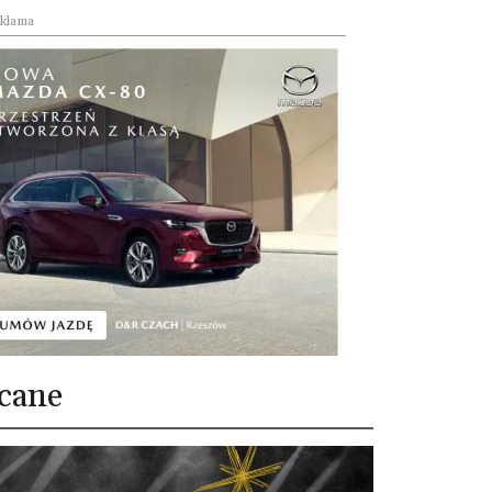
klama
cane