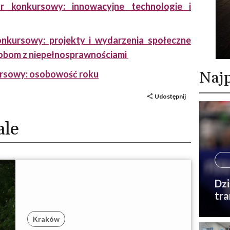
r konkursowy: innowacyjne technologie i
onkursowy: projekty i wydarzenia społeczne
sobom z niepełnosprawnościami
Najp
kursowy: osobowość roku
Udostępnij
ale
Dzi
tra
Kraków