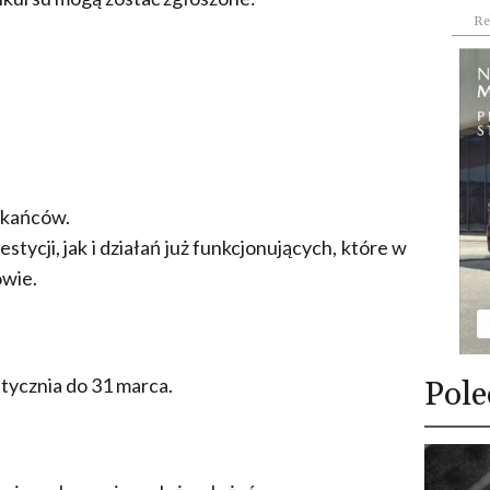
Re
szkańców.
cji, jak i działań już funkcjonujących, które w
owie.
tycznia do 31 marca.
Pole