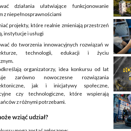
wać działania ułatwiające funkcjonowanie
m z niepełnosprawnościami
iać projekty, które realnie zmieniają przestrzeń
, instytucje i usługi
ować do tworzenia innowacyjnych rozwiązań w
tekturze, technologii, edukacji i życiu
cznym.
dkreślają organizatorzy, idea konkursu od lat
muje zarówno nowoczesne rozwiązania
tektoniczne, jak i inicjatywy społeczne,
cyjne czy technologiczne, które wspierają
ańców z różnymi potrzebami.
oże wziąć udział?
kursu mogą zostać zgłoszone: