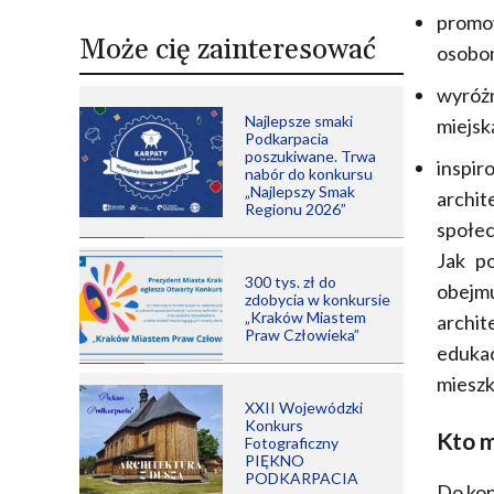
promo
Może cię zainteresować
osobo
wyróżn
Najlepsze smaki
miejską
Podkarpacia
poszukiwane. Trwa
inspir
nabór do konkursu
„Najlepszy Smak
archi
Regionu 2026”
społe
Jak po
300 tys. zł do
obej
zdobycia w konkursie
„Kraków Miastem
archi
Praw Człowieka”
eduka
mieszk
XXII Wojewódzki
Konkurs
Kto m
Fotograficzny
PIĘKNO
PODKARPACIA
Do kon