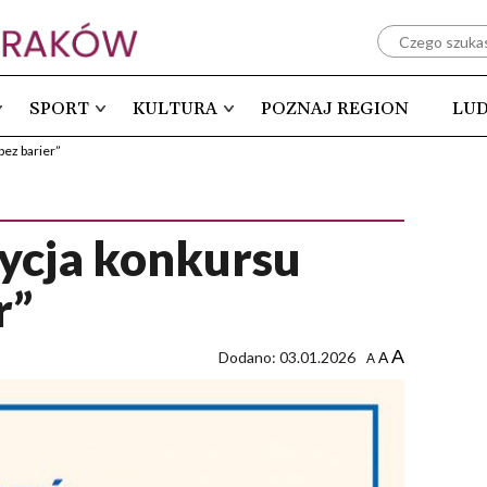
SPORT
KULTURA
POZNAJ REGION
LUD
bez barier”
dycja konkursu
r”
A
Dodano: 03.01.2026
A
A