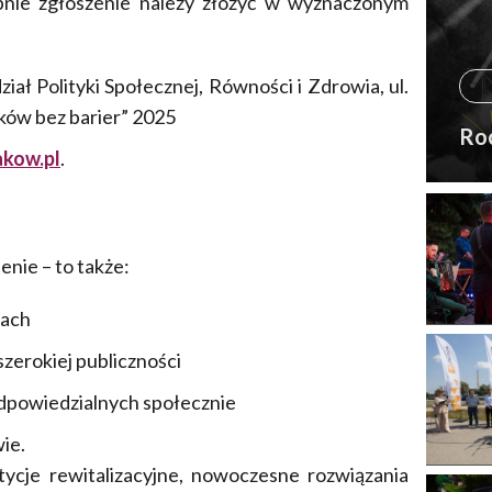
pnie zgłoszenie należy złożyć w wyznaczonym
ał Polityki Społecznej, Równości i Zdrowia, ul.
ków bez barier” 2025
Ro
kow.pl
.
enie – to także:
iach
zerokiej publiczności
 odpowiedzialnych społecznie
ie.
ycje rewitalizacyjne, nowoczesne rozwiązania