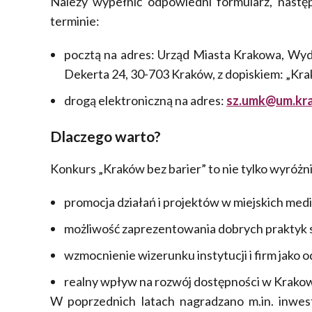
Należy wypełnić odpowiedni formularz, nastę
terminie:
pocztą na adres: Urząd Miasta Krakowa, Wydzi
Dekerta 24, 30-703 Kraków, z dopiskiem: „Kra
drogą elektroniczną na adres:
sz.umk@um.kra
Dlaczego warto?
Konkurs „Kraków bez barier” to nie tylko wyróżni
promocja działań i projektów w miejskich med
możliwość zaprezentowania dobrych praktyk s
wzmocnienie wizerunku instytucji i firm jako
realny wpływ na rozwój dostępności w Krakow
W poprzednich latach nagradzano m.in. inwest