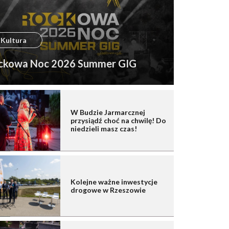
Kultura
ckowa Noc 2026 Summer GIG
W Budzie Jarmarcznej
przysiądź choć na chwilę! Do
niedzieli masz czas!
Kolejne ważne inwestycje
drogowe w Rzeszowie