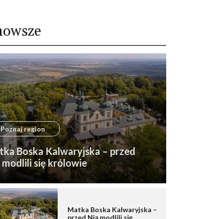
nowsze
Poznaj region
ka Boska Kalwaryjska – przed
 modlili się królowie
Matka Boska Kalwaryjska –
przed Nią modlili się