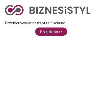
Tryb nocny
Nie
Przekierowanie nastąpi za 4 sekund
KRAJ
BIZNES
ŚWIAT
LIFESTYLE
SPORT
Przejdź teraz
Reklama
Strona główna
>
Lifestyle
>
Podróże i miejsca
>
Rudnik nad Sanem polską stolicą wikliniarstwa
POZNAJ REGION
Rudnik nad Sanem polską