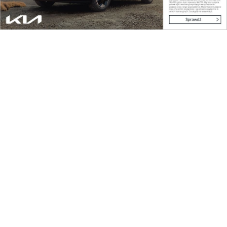
tradycyjne wyplatanie oraz samemu wziąć udział w
wikliniarskich warsztatach.
Udostępnij
Reklama
Najpopularniejsze w dziale