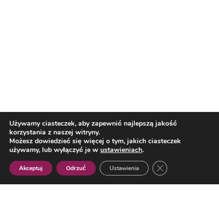
Matka Boska Kalwaryjska – przed
Nią modlili się królowie
Francja – Hiszpania w półfinale MŚ
2026. Kiedy mecz i gdzie oglądać
Reklama
dzisiaj transmisję?
Reklama
Używamy ciasteczek, aby zapewnić najlepszą jakość
korzystania z naszej witryny.
Możesz dowiedzieć się więcej o tym, jakich ciasteczek
używamy, lub wyłączyć je w
ustawieniach
.
Zamknij panel pow
Akceptuj
Odrzuć
Ustawienia
Polish