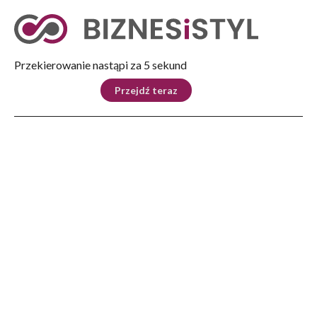
Tryb nocny
Nie
Przekierowanie nastąpi za 5 sekund
KRAJ
BIZNES
ŚWIAT
LIFESTYLE
SPORT
Przejdź teraz
Reklama
Strona główna
>
Ludzie
>
Wydarzenie upamiętniające Zdzisława Beksińskiego
LUDZIE
Wydarzenie upamiętniające
Zdzisława Beksińskiego