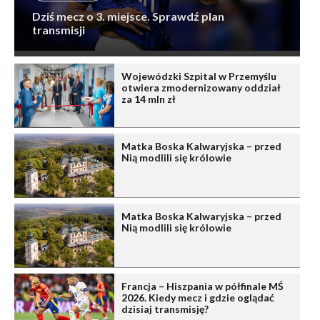
Dziś mecz o 3. miejsce. Sprawdź plan
transmisji
Wojewódzki Szpital w Przemyślu
otwiera zmodernizowany oddział
za 14 mln zł
Matka Boska Kalwaryjska – przed
Nią modlili się królowie
Matka Boska Kalwaryjska – przed
Nią modlili się królowie
Francja – Hiszpania w półfinale MŚ
2026. Kiedy mecz i gdzie oglądać
dzisiaj transmisję?