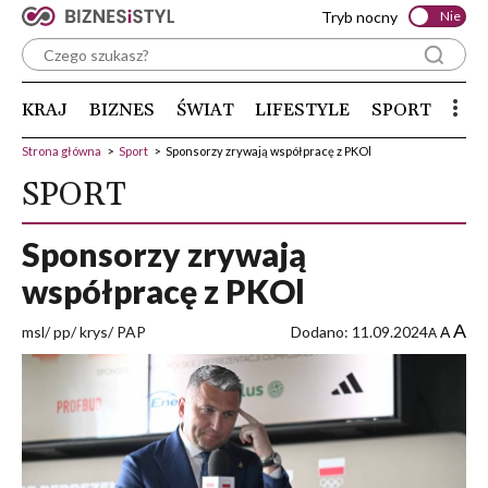
Tryb nocny
Nie
KRAJ
BIZNES
ŚWIAT
LIFESTYLE
SPORT
Strona główna
>
Sport
>
Sponsorzy zrywają współpracę z PKOl
SPORT
Sponsorzy zrywają
współpracę z PKOl
A
msl/ pp/ krys/ PAP
Dodano: 11.09.2024
A
A