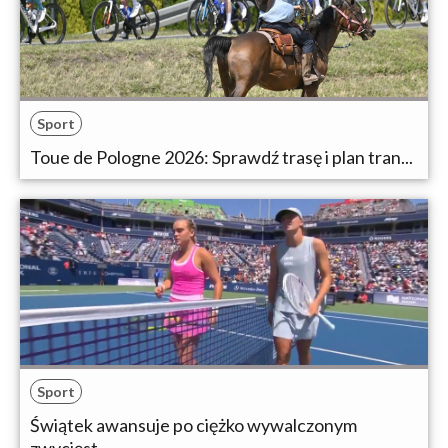
Sport
Toue de Pologne 2026: Sprawdź trasę i plan tran...
Sport
Świątek awansuje po ciężko wywalczonym
zwycięst...