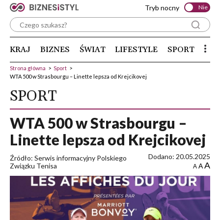
Tryb nocny
Nie
KRAJ
BIZNES
ŚWIAT
LIFESTYLE
SPORT
Strona główna
>
Sport
>
WTA 500 w Strasbourgu – Linette lepsza od Krejcikovej
SPORT
WTA 500 w Strasbourgu –
Linette lepsza od Krejcikovej
Dodano: 20.05.2025
Źródło: Serwis informacyjny Polskiego
A
Związku Tenisa
A
A