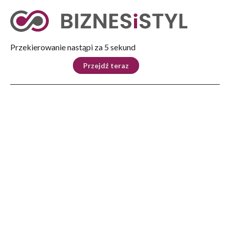
Tryb nocny
Nie
Przekierowanie nastąpi za 5 sekund
KRAJ
BIZNES
ŚWIAT
LIFESTYLE
SPORT
Przejdź teraz
Reklama
Strona główna
>
Świat
>
Premier w Watykanie – rozmowa z Papieżem o pokoju i jedności świata
ŚWIAT
Premier w Watykanie –