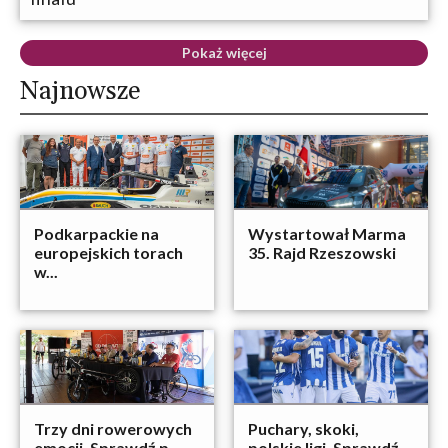
Pokaż więcej
Najnowsze
Podkarpackie na
Wystartował Marma
europejskich torach
35. Rajd Rzeszowski
w...
Trzy dni rowerowych
Puchary, skoki,
emocji. Sprawdź p...
polskie ligi. Sprawdź...