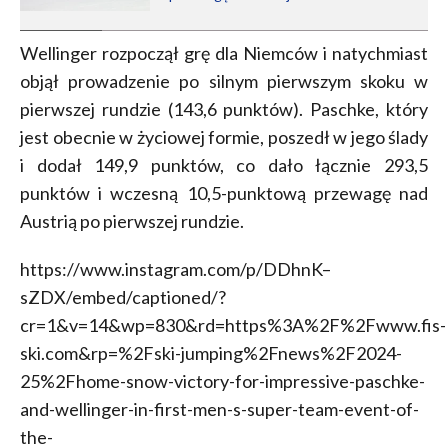
Wellinger rozpoczął grę dla Niemców i natychmiast
objął prowadzenie po silnym pierwszym skoku w
pierwszej rundzie (143,6 punktów). Paschke, który
jest obecnie w życiowej formie, poszedł w jego ślady
i dodał 149,9 punktów, co dało łącznie 293,5
punktów i wczesną 10,5-punktową przewagę nad
Austrią po pierwszej rundzie.
https://www.instagram.com/p/DDhnK–
sZDX/embed/captioned/?
cr=1&v=14&wp=830&rd=https%3A%2F%2Fwww.fis-
ski.com&rp=%2Fski-jumping%2Fnews%2F2024-
25%2Fhome-snow-victory-for-impressive-paschke-
and-wellinger-in-first-men-s-super-team-event-of-
the-