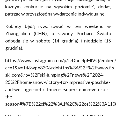
każdym konkursie na wysokim poziomie”, dodał,
patrząc w przyszłość na wydarzenie indywidualne.
Kobiety będą rywalizować w ten weekend w
Zhangjiakou (CHN), a zawody Pucharu Świata
odbędą się w sobotę (14 grudnia) i niedzielę (15
grudnia).
https://www.instagram.com/p/DDhqi4pMlVQ/embed/
cr=1&v=14&wp=830&rd=https%3A%2F%2Fwww.fis-
ski.com&rp=%2Fski-jumping%2Fnews%2F2024-
25%2Fhome-snow-victory-for-impressive-paschke-
and-wellinger-in-first-men-s-super-team-event-of-
the-
season#%7B%22ci%22%3A1%2C%22os%22%3A1108