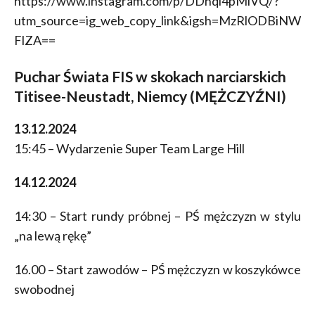
https://www.instagram.com/p/DDhqi4pMlVQ/?
utm_source=ig_web_copy_link&igsh=MzRlODBiNW
FlZA==
Puchar Świata FIS w skokach narciarskich
Titisee-Neustadt, Niemcy (MĘŻCZYŹNI)
13.12.2024
15:45 – Wydarzenie Super Team Large Hill
14.12.2024
14:30 – Start rundy próbnej – PŚ mężczyzn w stylu
„na lewą rękę”
16.00 – Start zawodów – PŚ mężczyzn w koszykówce
swobodnej