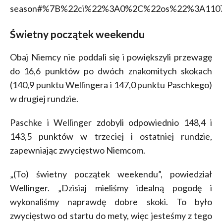
season#%7B%22ci%22%3A0%2C%22os%22%3A1107
Świetny początek weekendu
Obaj Niemcy nie poddali się i powiększyli przewagę
do 16,6 punktów po dwóch znakomitych skokach
(140,9 punktu Wellingera i 147,0 punktu Paschkego)
w drugiej rundzie.
Paschke i Wellinger zdobyli odpowiednio 148,4 i
143,5 punktów w trzeciej i ostatniej rundzie,
zapewniając zwycięstwo Niemcom.
„(To) świetny początek weekendu”, powiedział
Wellinger. „Dzisiaj mieliśmy idealną pogodę i
wykonaliśmy naprawdę dobre skoki. To było
zwycięstwo od startu do mety, więc jesteśmy z tego