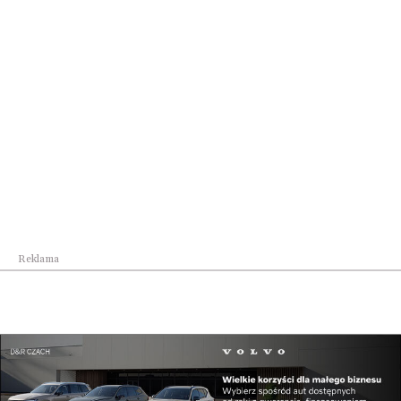
niewielka część Żydów weszła do elity władzy
„ludowej”, plasując się ponad polskim
społeczeństwem.
Synagoga przy ul. Słowackiego w Przemyślu. O
obydwie synagogi, tę w Rzeszowie, i tę w Przemyślu,
nie dbają ani Żydzi, ani Polacy. Fot. Archiwum VIP
Biznes&Styl
Czy ta izolacja była przez wieki zjawiskiem
trwałym?
Reklama
Nie, w żadnym wypadku. Nasza historia odnotowała
wielu Żydów – polskich patriotów. Wszyscy w
Rzeszowie znają postać Leopolda Lisa-Kuli,
mianowanego pośmiertnie przez Józefa
Piłsudskiego pułkownikiem. Rokrocznie