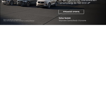
uroczystości patriotyczne odbywają się przed jego
pomnikiem na pl. Farnym. Tymczasem zupełnie
nieznana jest sylwetka Stanisława Wiktora Reicha
(1888-1916). Jego rodzina była uważana za
spolonizowaną i bardzo patriotyczną. Stanisław
Wiktor był synem rzeszowskiego adwokata i
działacza społecznego Samuela. Ukończył I
Gimnazjum w Rzeszowie i studia prawnicze na
uniwersytecie w Wiedniu. Po wybuchu I wojny
światowej wstąpił do II Brygady Legionów J.
Piłsudskiego. Walczył w Karpatach nad Styrem i
Stodochem. Zginął dość przypadkowo pod
Kostiuchówką na Ukrainie, gdzie kilka miesięcy
później rozegrała się jedna z największych bitew
Legionów. Najpierw pochowany został na
cmentarzu 3. pułku piechoty Legionów nad Styrem.