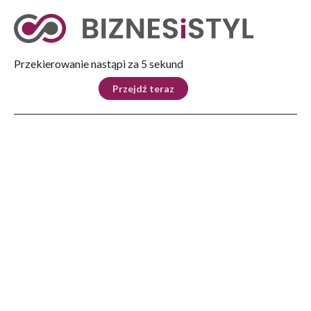
Tryb nocny
Nie
Przekierowanie nastąpi za 4 sekund
KRAJ
BIZNES
ŚWIAT
LIFESTYLE
SPORT
Przejdź teraz
Reklama
Strona główna
>
Ludzie
>
Grzech naszego zapomnienia. Żydzi w Podkarpackiem
LUDZIE
Grzech naszego zapomnienia.
Żydzi w Podkarpackiem