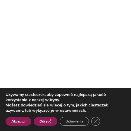
Najpopularniejsze
Reklama
Używamy ciasteczek, aby zapewnić najlepszą jakość
korzystania z naszej witryny.
Sport
Możesz dowiedzieć się więcej o tym, jakich ciasteczek
używamy, lub wyłączyć je w
ustawieniach
.
Dziś mecz o 3. miejsce. Sprawdź plan
transmisji
Zamknij panel pow
Akceptuj
Odrzuć
Ustawienia
Polish