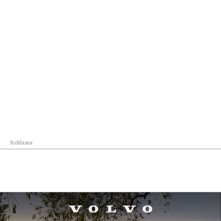
Henrietta Ewa Ankwiczówna, dziedziczka Niebylca,
była wszak wielka miłością Adama Mickiewicza. I jest
to kolejna opowieść, którą warto poznać, by
przekonać się, że każda wielka historia wkracza także
do miejsc zdawałoby się kameralnych i leżących na
uboczu, ale przecież dla tych, którzy w nich mieszkają
stanowiących centrum świata.
Reklama