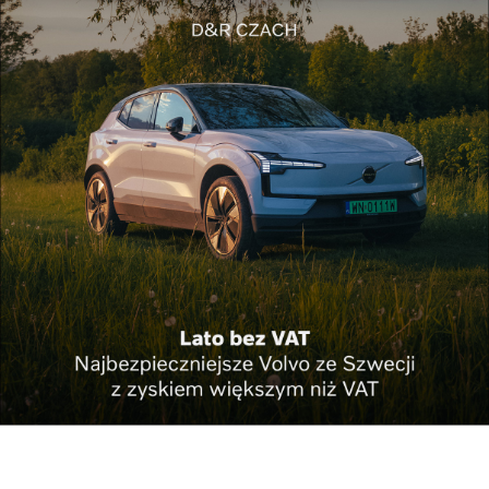
Fot. Katarzyna Grzebyk
Może cię zainteresować
Historia miłości niebyleckiego dziedzica i
sieroty z klasztoru
Znani z Rzeszowa. Kazimierz Dejmek jak
Król Lear
Przedwojenny Niebylec… we
wspomnieniach Żydów
Reklama