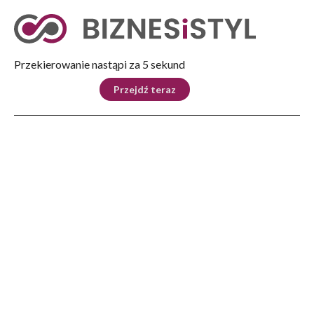
Tryb nocny
Nie
Przekierowanie nastąpi za 4 sekund
KRAJ
BIZNES
ŚWIAT
LIFESTYLE
SPORT
Przejdź teraz
Reklama
Strona główna
>
Kultura
>
Książka
>
Tajemnice okolic Niebylca? Przyboś, Dejmek i mord
KULTURA
Tajemnice okolic Niebylca?
Przyboś, Dejmek i mord