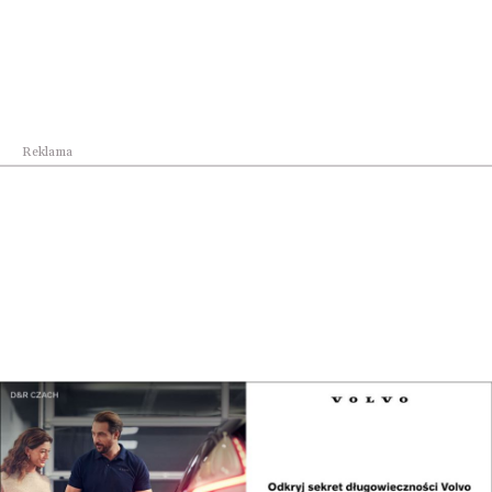
Reklama
Biznes
BLIK – duma narodowa, z której każdego dn...
Biznes