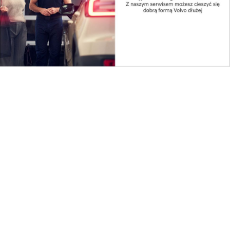
Sierpniowe nabory z Funduszy Europejskich i KPO
Biznes
Wojewódzki Zespół Koordynacji do spraw
polityki...