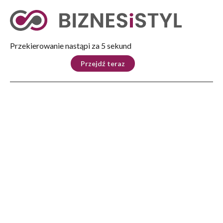
Tryb nocny
Nie
Przekierowanie nastąpi za 5 sekund
KRAJ
BIZNES
ŚWIAT
LIFESTYLE
SPORT
Przejdź teraz
Reklama
Strona główna
>
Biznes
>
S19 Domaradz-Krosno o krok od rozpoczęcia budowy
BIZNES
S19 Domaradz-Krosno o