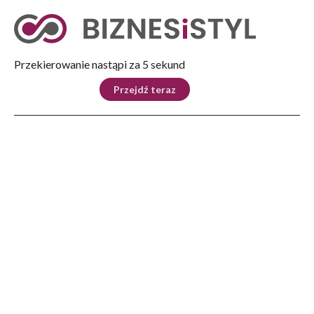
Tryb nocny
Nie
Przekierowanie nastąpi za 4 sekund
KRAJ
BIZNES
ŚWIAT
LIFESTYLE
SPORT
Przejdź teraz
Reklama
Strona główna
>
Kultura
>
Książka
>
Wiesław Myśliwski: Słowo jest naszym człowieczeństwem
KULTURA
Wiesław Myśliwski: Słowo
jest naszym