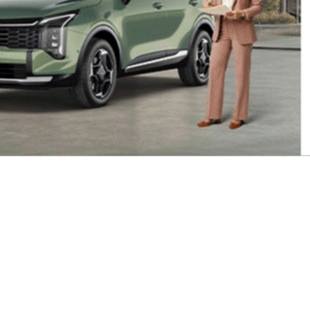
zydło i Roberta Chodura. Fot. Sebastian
zeszowie
Rzeszowskich Spotkaniach Teatralnych: 04.
bardzo dobrych spektakli:
“Titanic” Teatru im.
oczyńskiego; „Dzieci z Bullerbyn” Teatru im.
ławomira Narlocha; „Wiśniowy sad” Teatru
reż. Pawła Łysaka; „Niech no tylko zakwitną
Ro
acego w Słupsku w reż. Wojciecha Kościelniaka;
ariusza Malca; „Drakula” Brama Stokera Teatru
kowskiego oraz „Rejs. Historia” wg Witolda
 Poznaniu w reż. Radosława Stępnia.
t ogłoszony przez Jury, który różnił się od
ubliczności.