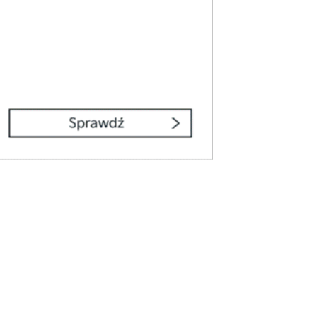
Kultura
ckowa Noc 2026 Summer GIG
W Budzie Jarmarcznej
przysiądź choć na chwilę! Do
niedzieli masz czas!
Kolejne ważne inwestycje