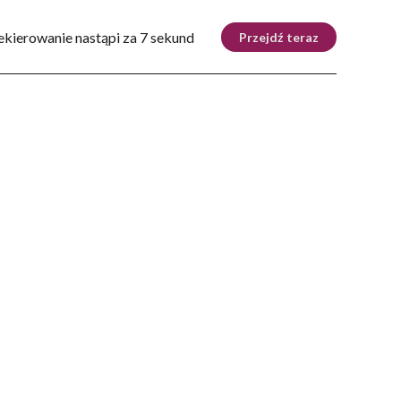
Tryb nocny
Nie
ekierowanie nastąpi za 6 sekund
Przejdź teraz
ZIE
DOM
AUTOMOTO
KRAKÓW