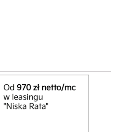
województwie
podkarpackim
klama
cane