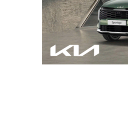
Wyróżnienia Aktorskie dla Mateusza Marc
Stankiewicz/Teatr im. Wandy Siemaszkowej w R
A wybór w tym roku łatwy nie był – w 63. 
Festiwalu Arcydzieł ocenianych był siedem, 
Wilama Horzycy w Toruniu w reż. Michała Sieg
Wandy Siemaszkowej w Rzeszowie w reż. S
Powszechnego im. Z. Hübnera w Warszawie w 
jabłonie” A. Osieckiej Nowego Teatru im. Witk
„Ferdydurke” Och-Teatru w Warszawie w reż. M
Miejskiego w Gliwicach w reż. Jakuba Rosz
Gombrowicza Teatru Nowego im. I. Cywińskiej w
Werdyk
Może cię zainteresować
ocen p