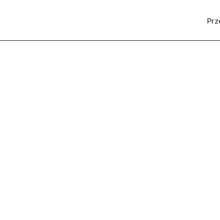
Prz
SPORT
KULTURA
POZNAJ REGION
LUD