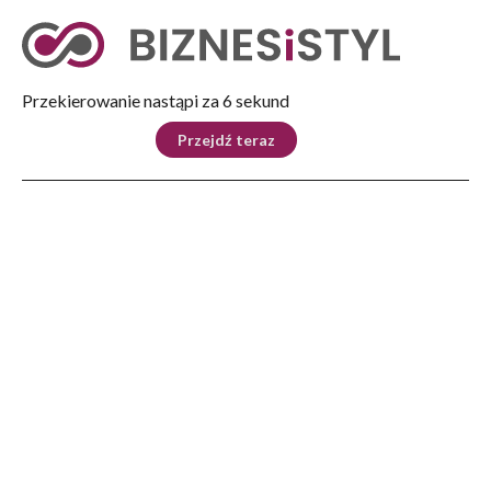
Tryb nocny
Nie
Przekierowanie nastąpi za 5 sekund
KRAJ
BIZNES
ŚWIAT
LIFESTYLE
SPORT
Przejdź teraz
Reklama
Strona główna
>
Lifestyle
>
Systemy do ciągłego monitorowania glukozy zwiększają bezpieczeństwo
leczenia i pomagają skuteczniej kontrolować cukrzycę
LIFESTYLE
Systemy do ciągłego