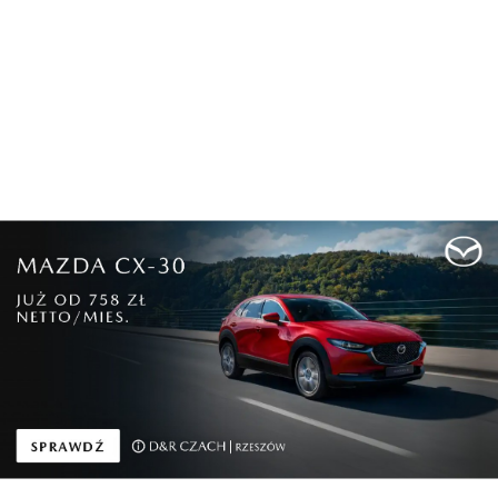
Najnowsze
Ponad 2800 badań i
UE dąży do
konsultacji. Co og...
wprowadzenia
bardziej etyc...