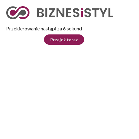
Tryb nocny
Nie
Przekierowanie nastąpi za 5 sekund
KRAJ
BIZNES
ŚWIAT
LIFESTYLE
SPORT
Przejdź teraz
Reklama
Strona główna
>
Kraj
>
D. Tusk: musimy przywrócić rangę samorządu terytorialnego
KRAJ
D. Tusk: musimy przywrócić