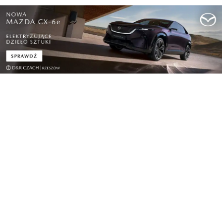
Pokaż więcej
Reklama
Najnowsze
PEJ przekazały
Nominacje asesorskie