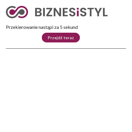
Tryb nocny
Nie
Przekierowanie nastąpi za 5 sekund
KRAJ
BIZNES
ŚWIAT
LIFESTYLE
SPORT
Przejdź teraz
Reklama
Strona główna
>
Kraj
>
Jedyny taki ośrodek w Europie. Podpisano umowę na serwis silników do
Abramsów
KRAJ