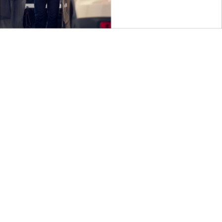
Kraj
GAZ-SYSTEM buduje ekosystem dla rozwoju
rynku w...
Kraj