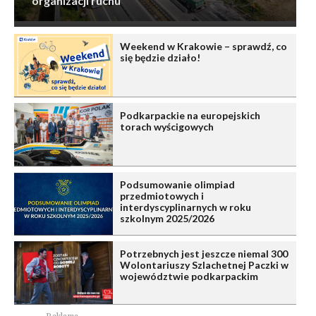
organizacji ruchu
Weekend w Krakowie – sprawdź, co
się będzie działo!
Podkarpackie na europejskich
torach wyścigowych
Podsumowanie olimpiad
przedmiotowych i
interdyscyplinarnych w roku
szkolnym 2025/2026
Potrzebnych jest jeszcze niemal 300
Wolontariuszy Szlachetnej Paczki w
województwie podkarpackim