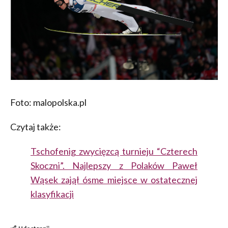
Foto: malopolska.pl
Czytaj także:
Tschofenig zwycięzcą turnieju “Czterech
Skoczni”. Najlepszy z Polaków Paweł
Wąsek zajął ósme miejsce w ostatecznej
klasyfikacji