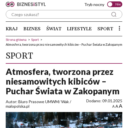
Tryb nocny
Nie
KRAJ
BIZNES
ŚWIAT
LIFESTYLE
SPORT
Strona główna
>
Sport
>
Atmosfera, tworzona przez niesamowitych kibiców – Puchar Świata w Zakopanym
SPORT
Atmosfera, tworzona przez
niesamowitych kibiców –
Puchar Świata w Zakopanym
Dodano: 09.01.2025
Autor: Biuro Prasowe UMWM/ Wak /
A
malopolska.pl
A
A