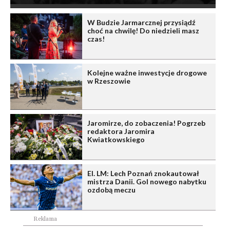
W Budzie Jarmarcznej przysiądź
choć na chwilę! Do niedzieli masz
czas!
Kolejne ważne inwestycje drogowe
w Rzeszowie
Jaromirze, do zobaczenia! Pogrzeb
redaktora Jaromira
Kwiatkowskiego
El. LM: Lech Poznań znokautował
mistrza Danii. Gol nowego nabytku
ozdobą meczu
Reklama