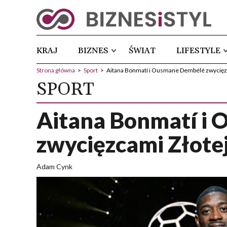
KRAJ
BIZNES
ŚWIAT
LIFESTYLE
Strona główna
>
Sport
>
Aitana Bonmatí i Ousmane Dembélé zwycięzc
SPORT
Aitana Bonmatí i
zwycięzcami Złotej
Adam Cynk