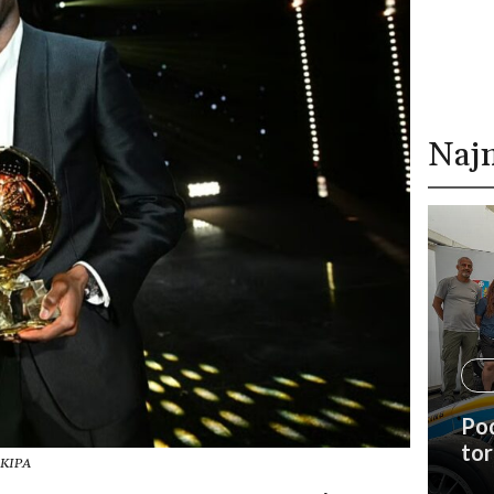
Naj
Pod
to
EKIPA