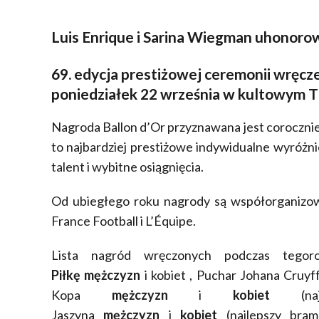
Luis Enrique i Sarina Wiegman uhonoro
69. edycja prestiżowej ceremonii wręcze
poniedziałek 22 września w kultowym T
Nagroda Ballon d’Or przyznawana jest corocznie 
to najbardziej prestiżowe indywidualne wyróżn
talent i wybitne osiągnięcia.
Od ubiegłego roku nagrody są współorganizow
France Football i L’Équipe.
Lista nagród wręczonych podczas tegor
Piłkę
mężczyzn
i kobiet , Puchar Johana Cruyf
Kopa
mężczyzn
i
kobiet
(najl
Jaszyna
mężczyzn
i
kobiet
(najlepszy bra