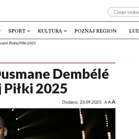
SPORT
KULTURA
POZNAJ REGION
LUD
ami Złotej Piłki 2025
 Ousmane Dembélé
 Piłki 2025
A
Dodano: 23.09.2025
A
A