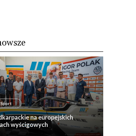
nowsze
Sport
karpackie na europejskich
rach wyścigowych