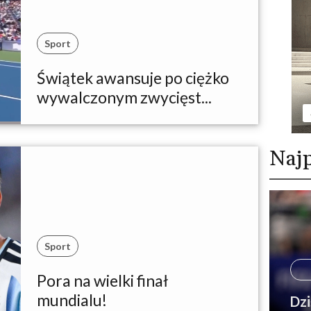
Sport
Świątek awansuje po ciężko
wywalczonym zwycięst...
Najp
Sport
Pora na wielki finał
mundialu!
Dzi