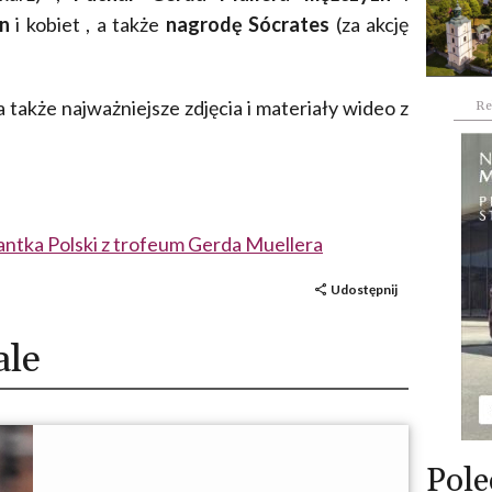
n
i kobiet , a także
nagrodę Sócrates
(za akcję
także najważniejsze zdjęcia i materiały wideo z
Re
ntka Polski z trofeum Gerda Muellera
Udostępnij
ale
Pole