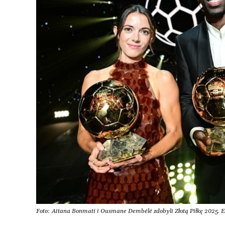
Foto: Aitana Bonmatí i Ousmane Dembélé zdobyli Złotą Piłkę 2025. 