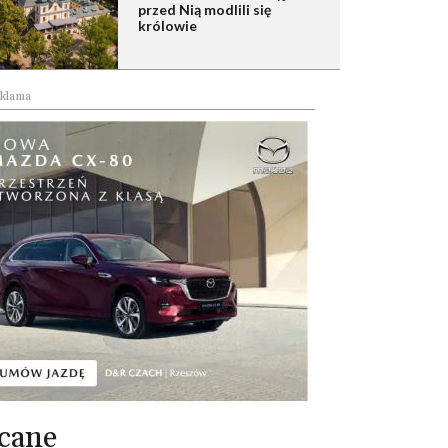
przed Nią modlili się
królowie
klama
cane