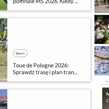
półfinale MŚ 2026. Kiedy ...
Sport
Toue de Pologne 2026:
Sprawdź trasę i plan tran...
Re