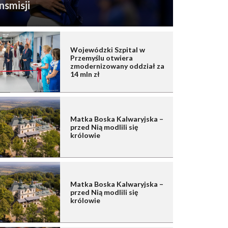
nsmisji
Wojewódzki Szpital w
Przemyślu otwiera
zmodernizowany oddział za
14 mln zł
Matka Boska Kalwaryjska –
przed Nią modlili się
królowie
Matka Boska Kalwaryjska –
przed Nią modlili się
królowie