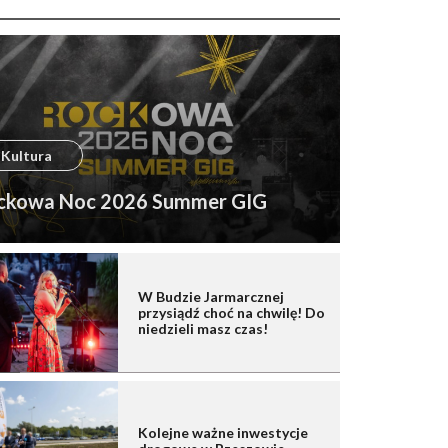
Kultura
ckowa Noc 2026 Summer GIG
W Budzie Jarmarcznej
przysiądź choć na chwilę! Do
niedzieli masz czas!
Kolejne ważne inwestycje