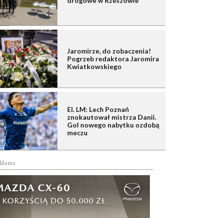
drogowe w Rzeszowie
Jaromirze, do zobaczenia!
Pogrzeb redaktora Jaromira
Kwiatkowskiego
El. LM: Lech Poznań
znokautował mistrza Danii.
Gol nowego nabytku ozdobą
meczu
klama