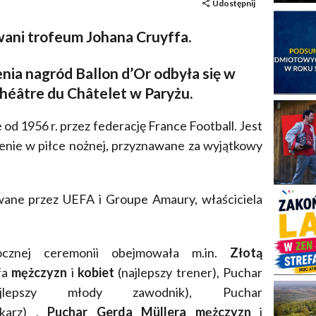
Udostępnij
wani trofeum Johana Cruyffa.
nia nagród Ballon d’Or odbyła się w
héâtre du Châtelet w Paryżu.
od 1956 r. przez federację France Football. Jest
ienie w piłce nożnej, przyznawane za wyjątkowy
ane przez UEFA i Groupe Amaury, właściciela
ocznej ceremonii obejmowała m.in.
Złotą
fa
mężczyzn
i
kobiet
(najlepszy trener), Puchar
epszy młody zawodnik), Puchar
mkarz) ,
Puchar Gerda Müllera
mężczyzn
i