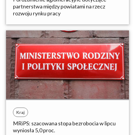
partnerstwa między powiatami na rzecz
rozwoju rynku pracy
Kraj
MRiPS: szacowana stopa bezrobocia w lipcu
wyniosła 5,0 proc.