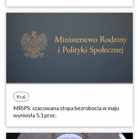
Kraj
MRiPS: szacowana stopa bezrobocia w maju
wyniosła 5,1 proc.