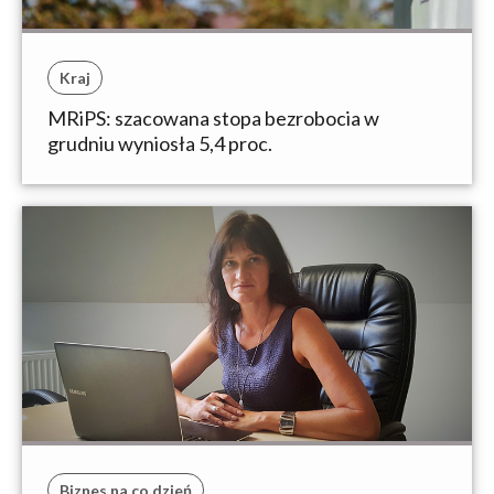
Kraj
MRiPS: szacowana stopa bezrobocia w
grudniu wyniosła 5,4 proc.
Biznes na co dzień