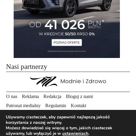
Nasi partnerzy
O nas
Reklama
Redakcja
Bloguj z nami
Patronat medialny
Regulamin
Kontakt
Używamy ciasteczek, aby zapewnić najlepszą jakość
korzystania z naszej witryny.
Copyright 2012 Biznes i Styl. Wszystkie prawa zastrzeżone.
Możesz dowiedzieć się więcej o tym, jakich ciasteczek
Polityka prywatności
Polityka cookies
używamy, lub wyłączyć je w
ustawieniach
.