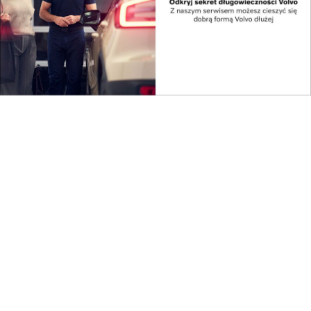
Fot. Tadeusz Poźniak
– Otwarcie retorty w Smereku okazało się
znakomitym posunięciem – przyznaje Filip. – Od
pierwszego dnia mieliśmy mnóstwo klientów, którzy
znali nas z mediów społecznościowych, a którzy
chcieli spotkać się z nami na żywo, porozmawiać,
wymienić się uwagami o kawie, ulubionych szlakach i
najfajniejszych miejscówkach w Bieszczadach. Nasz
dzienny rekord to 176 kaw i właściwie trudno
powiedzieć, jakie sprzedają się najlepiej. W ekspresie
są ziarna Retortowej, której smak najbliższy jest
najpopularniejszym kawom, ale już wybór, czy kawy