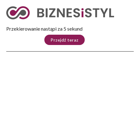
Tryb nocny
Nie
Przekierowanie nastąpi za 4 sekund
KRAJ
BIZNES
ŚWIAT
LIFESTYLE
SPORT
Przejdź teraz
Reklama
Strona główna
>
Poznaj region
>
Bieszczadzki Wypał Kawy i Kawa z Retorty
POZNAJ REGION
Bieszczadzki Wypał Kawy i
Kawa z Retorty