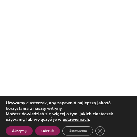
Nasi partnerzy
Reklama
O nas
Reklama
Redakcja
Bloguj z nami
Patronat medialny
Regulamin
Kontakt
Używamy ciasteczek, aby zapewnić najlepszą jakość
korzystania z naszej witryny.
Copyright 2012 Biznes i Styl. Wszystkie prawa zastrzeżone.
Możesz dowiedzieć się więcej o tym, jakich ciasteczek
Polityka prywatności
Polityka cookies
używamy, lub wyłączyć je w
ustawieniach
.
Zamknij panel pow
Akceptuj
Odrzuć
Ustawienia
Polish