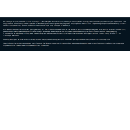
Automoto
I odcinek rozbudowywanej S19 oddany
Automoto
Kolejne ważne inwestycje drogowe w Rzeszowie
Pokaż więcej