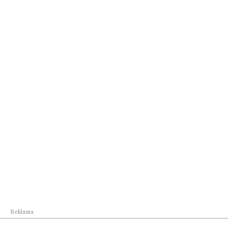
Automoto
Trzecia nagroda za bezpieczeństwo dla zupełnie
...
Reklama