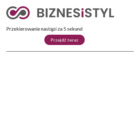
Tryb nocny
Nie
Przekierowanie nastąpi za 5 sekund
KRAJ
BIZNES
ŚWIAT
LIFESTYLE
SPORT
Przejdź teraz
Reklama
Strona główna
>
Automoto
>
Volvo Cars wzmacnia regionalne struktury
AUTOMOTO
Volvo Cars wzmacnia
regionalne struktury