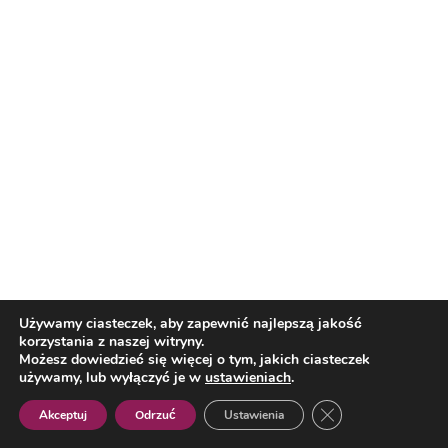
Automoto
I odcinek rozbudowywanej S19 oddany
Reklama
Używamy ciasteczek, aby zapewnić najlepszą jakość
korzystania z naszej witryny.
Możesz dowiedzieć się więcej o tym, jakich ciasteczek
używamy, lub wyłączyć je w
ustawieniach
.
Zamknij panel pow
Akceptuj
Odrzuć
Ustawienia
Polish