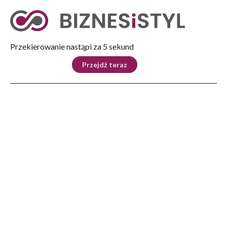
Tryb nocny
Nie
Przekierowanie nastąpi za 4 sekund
KRAJ
BIZNES
ŚWIAT
LIFESTYLE
SPORT
Przejdź teraz
Reklama
Strona główna
>
Automoto
>
Kia PV5 – elektryczny van przyszłości czy realna alternatywa dla dostawczaka?
AUTOMOTO
Kia PV5 – elektryczny van