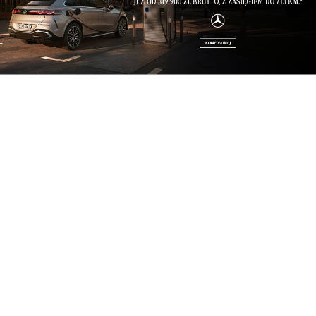
zaledwie pół godziny.
Praktyczność i funkcje użytkowe
Zarówno wersja dostawcza, jak i osobowa w
rozmiarze L2H1 mają 469,5 cm długości, a ich
rozstaw osi to niemal 3 metry. Zatem można się
spodziewać naprawdę dobrych właściwości
jezdnych. Również ze względu na szerokość aut
(189,5 cm) i ich wysokość (192,3 cm w dostawczaku i
190 cm w osobówce). Pod względem wymiarów PV5
zakwalifikować można do kategorii „kompaktowych
aut użytkowych ”.
Jeżeli chodzi o przestrzeń załadunkową w
dostawczaku, to ma ona 225,5 cm długości, 152 cm