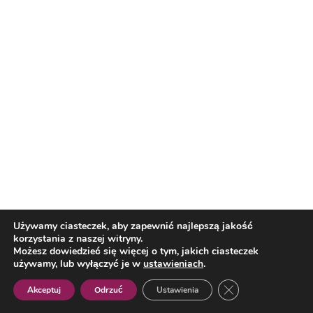
Najnowsze
Jak w romansie
Wierzę w siłę
Reklama
historycznym –
pokoleń! Katarzyna
narodz...
Grze...
Używamy ciasteczek, aby zapewnić najlepszą jakość
korzystania z naszej witryny.
Możesz dowiedzieć się więcej o tym, jakich ciasteczek
używamy, lub wyłączyć je w
ustawieniach
.
Zamknij panel pow
Akceptuj
Odrzuć
Ustawienia
Zbudowaliśmy firmę
Podkarpackie Q&A z
Polish
projektową cenioną...
marszałkiem Wł...