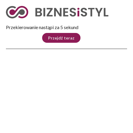
Tryb nocny
Nie
Przekierowanie nastąpi za 4 sekund
KRAJ
BIZNES
ŚWIAT
LIFESTYLE
SPORT
Przejdź teraz
Reklama
Strona główna
>
Ludzie
>
Wywiady
>
Co za płotem, to nie tylko badyl! Zielarstwo na Podkarpaciu
LUDZIE
Co za płotem, to nie tylko